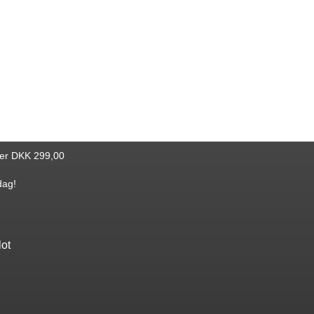
ver DKK 299,00
dag!
lot
Find bøger
Katalog
Nyheder
Bestseller