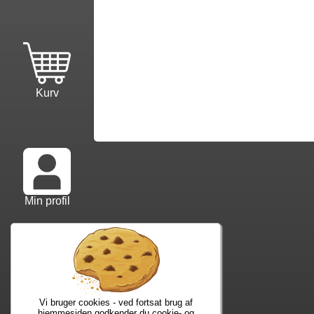
Kurv
Min profil
Info mm.
Ko
Info samt vilkår
Kon
Forfatterliste
Web
Vi bruger cookies - ved fortsat brug af
Kuponkode?
Nyh
hjemmesiden godkender du cookie- og