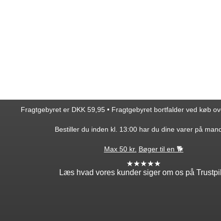
Fragtgebyret er DKK 59,95 • Fragtgebyret bortfalder ved køb o
Bestiller du inden kl. 13:00 har du dine varer på man
Max 50 kr.
Bøger til en 🐕
★★★★★
Læs hvad vores kunder siger om os på Trustpi
ntakt
Min profil
takt os
Log ind
ordre
Opret profil
edsbrev
Glemt adgang?