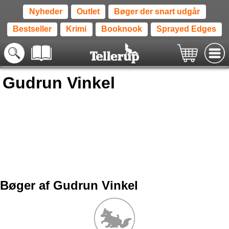
Nyheder
Outlet
Bøger der snart udgår
Bestseller
Krimi
Booknook
Sprayed Edges
Gudrun Vinkel
Bøger af Gudrun Vinkel