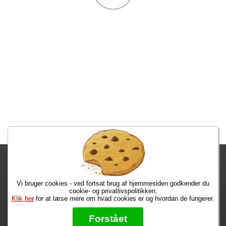
Fragtgebyret er DKK 59,95 • Fragtgebyret bortfalder ved køb over
DKK 299,00
Vi bruger cookies - ved fortsat brug af hjemmesiden godkender du
Bestiller du i dag, har du dine varer på tirsdag!
cookie- og privatlivspolitikken.
Klik her
for at læse mere om hvad cookies er og hvordan de fungerer.
Max 50 kr.
Bøger til en 🐕
★★★★★
Forstået
Læs hvad vores kunder siger om os på Trustpilot