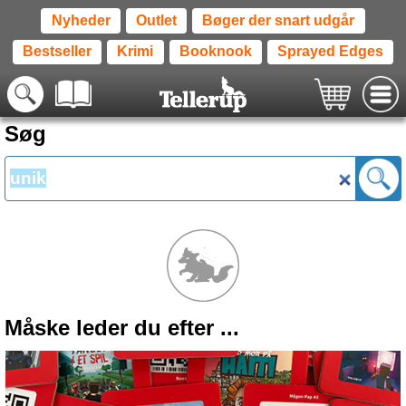
Nyheder
Outlet
Bøger der snart udgår
Bestseller
Krimi
Booknook
Sprayed Edges
Søg
Måske leder du efter ...