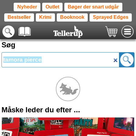
Nyheder
Outlet
Bøger der snart udgår
Bestseller
Krimi
Booknook
Sprayed Edges
Søg
Måske leder du efter ...