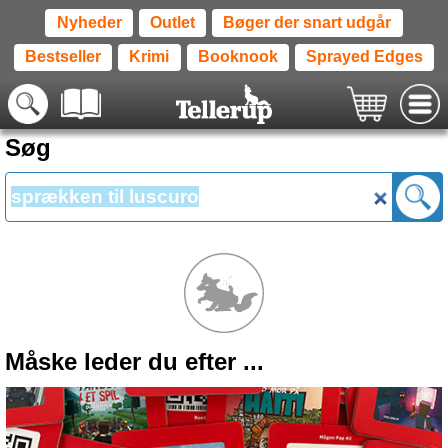
Nyheder
Outlet
Bøger der snart udgår
Bestseller
Krimi
Booknook
Sprayed Edges
Søg
Måske leder du efter ...