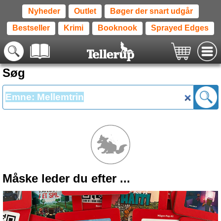
Nyheder
Outlet
Bøger der snart udgår
Bestseller
Krimi
Booknook
Sprayed Edges
Søg
Måske leder du efter ...