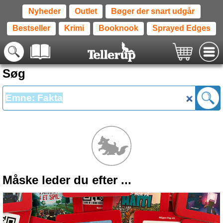
Nyheder
Outlet
Bøger der snart udgår
Bestseller
Krimi
Booknook
Sprayed Edges
Søg
Måske leder du efter ...