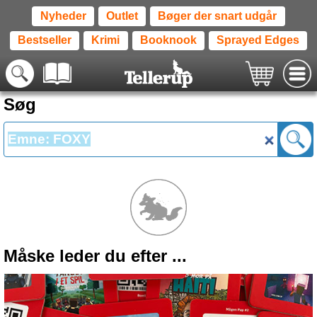
Nyheder
Outlet
Bøger der snart udgår
Bestseller
Krimi
Booknook
Sprayed Edges
Søg
Måske leder du efter ...