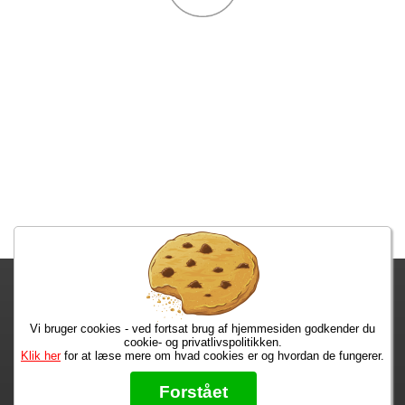
Fragtgebyret er DKK 59,95 • Fragtgebyret bortfalder ved køb over
DKK 299,00
Vi bruger cookies - ved fortsat brug af hjemmesiden godkender du
Bestiller du i dag, har du dine varer på tirsdag!
cookie- og privatlivspolitikken.
Klik her
for at læse mere om hvad cookies er og hvordan de fungerer.
Max 50 kr.
Bøger til en 🐕
★★★★★
Forstået
Læs hvad vores kunder siger om os på Trustpilot