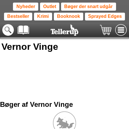
Nyheder
Outlet
Bøger der snart udgår
Bestseller
Krimi
Booknook
Sprayed Edges
Vernor Vinge
Bøger af Vernor Vinge