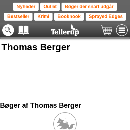
Nyheder
Outlet
Bøger der snart udgår
Bestseller
Krimi
Booknook
Sprayed Edges
Thomas Berger
Bøger af Thomas Berger