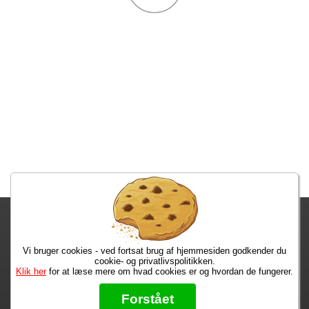
Fragtgebyret er DKK 59,95 • Fragtgebyret bortfalder ved køb over
DKK 299,00
Vi bruger cookies - ved fortsat brug af hjemmesiden godkender du
Bestiller du i dag, har du dine varer på tirsdag!
cookie- og privatlivspolitikken.
Klik her
for at læse mere om hvad cookies er og hvordan de fungerer.
Max 50 kr.
Bøger til en 🐕
★★★★★
Forstået
Læs hvad vores kunder siger om os på Trustpilot