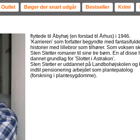
Outlet
Bøger der snart udgår
Bestseller
Krimi
flyttede til Åbyhøj (en forstad til Århus) i 1946.
'Karrieren' som forfatter begyndte med fantasifuld
historier med lillebror som tilhører. Som voksen s
Sten Stetter romaner til sine tre børn. En af disse 
dannet grundlag for 'Slottet i Astrakon'.
Sten Stetter er uddannet på Landbohøjskolen og 
indtil pensionering arbejdet som plantepatolog
(forskning i plantesygdomme).