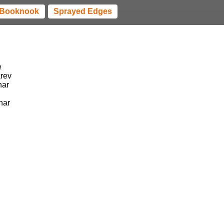
Booknook
Sprayed Edges
e
krev
har
har