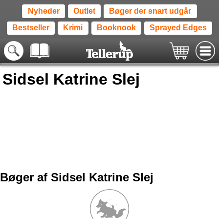
Nyheder
Outlet
Bøger der snart udgår
Bestseller
Krimi
Booknook
Sprayed Edges
Sidsel Katrine Slej
Bøger af Sidsel Katrine Slej