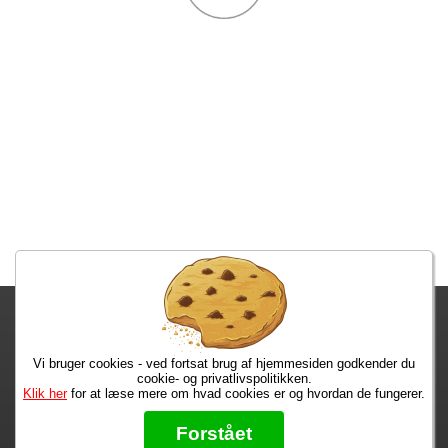
Fragtgebyret er DKK 59,95 • Fragtgebyret bortfalder ved køb over
DKK 299,00
Vi bruger cookies - ved fortsat brug af hjemmesiden godkender du
Bestiller du inden kl. 13:00 har du dine varer på mandag!
cookie- og privatlivspolitikken.
Klik her
for at læse mere om hvad cookies er og hvordan de fungerer.
Max 50 kr.
Bøger til en 🐕
★★★★★
Forstået
Læs hvad vores kunder siger om os på Trustpilot