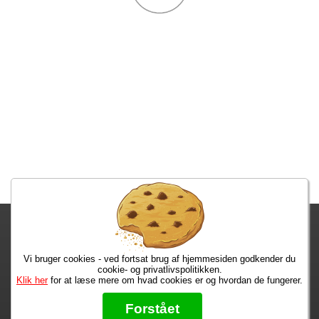
Fragtgebyret er DKK 59,95 • Fragtgebyret bortfalder ved køb over
DKK 299,00
Vi bruger cookies - ved fortsat brug af hjemmesiden godkender du
Bestiller du i dag, har du dine varer på tirsdag!
cookie- og privatlivspolitikken.
Klik her
for at læse mere om hvad cookies er og hvordan de fungerer.
Max 50 kr.
Bøger til en 🐕
★★★★★
Forstået
Læs hvad vores kunder siger om os på Trustpilot