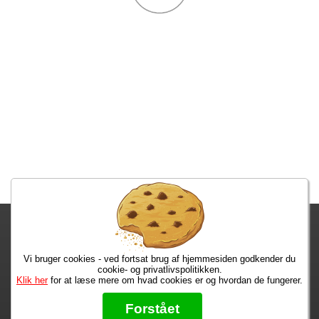
Fragtgebyret er DKK 59,95 • Fragtgebyret bortfalder ved køb over
DKK 299,00
Vi bruger cookies - ved fortsat brug af hjemmesiden godkender du
Bestiller du nu, har du dine varer på mandag!
cookie- og privatlivspolitikken.
Klik her
for at læse mere om hvad cookies er og hvordan de fungerer.
Max 50 kr.
Bøger til en 🐕
★★★★★
Forstået
Læs hvad vores kunder siger om os på Trustpilot