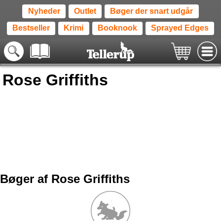
Nyheder
Outlet
Bøger der snart udgår
Bestseller
Krimi
Booknook
Sprayed Edges
Rose Griffiths
Bøger af Rose Griffiths