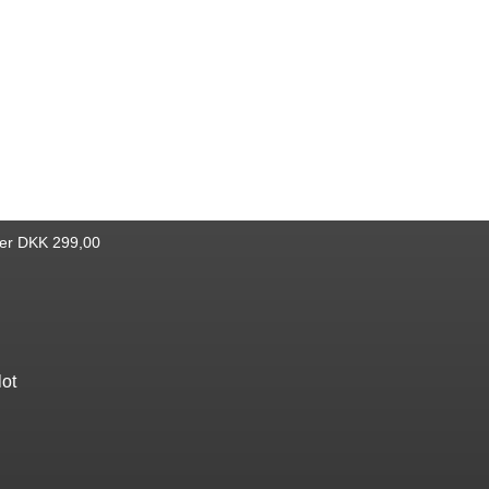
ver DKK 299,00
lot
Find bøger
Katalog
Nyheder
Bestseller