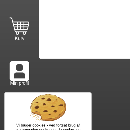
Kurv
Min profil
Info mm.
Ko
Info samt vilkår
Kon
Forfatterliste
Web
Vi bruger cookies - ved fortsat brug af
Kuponkode?
Nyh
hjemmesiden godkender du cookie- og