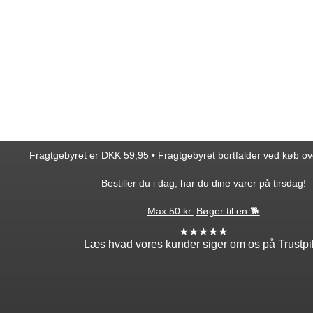
Fragtgebyret er DKK 59,95 • Fragtgebyret bortfalder ved køb o
Bestiller du i dag, har du dine varer på tirsdag!
Max 50 kr.
Bøger til en 🐕
★★★★★
Læs hvad vores kunder siger om os på Trustpi
ntakt
Min profil
takt os
Log ind
ordre
Opret profil
edsbrev
Glemt adgang?