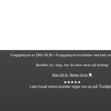
Fragtgebyret er DKK 59,95 • Fragtgebyret bortfalder ved køb o
Bestiller du i dag, har du dine varer på tirsdag!
Max 50 kr.
Bøger til en 🐕
★★★★★
Læs hvad vores kunder siger om os på Trustpi
ntakt
Min profil
takt os
Log ind
ordre
Opret profil
edsbrev
Glemt adgang?