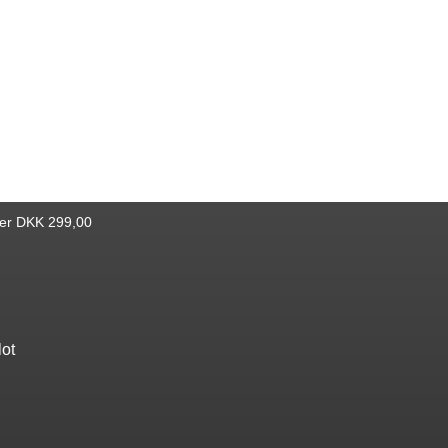
ver DKK 299,00
lot
Find bøger
Katalog
Nyheder
Bestseller