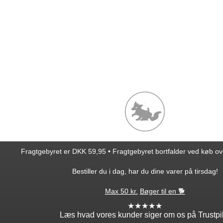
Fragtgebyret er DKK 59,95 • Fragtgebyret bortfalder ved køb o
Bestiller du i dag, har du dine varer på tirsdag!
Max 50 kr.
Bøger til en 🐕
★★★★★
Læs hvad vores kunder siger om os på Trustpi