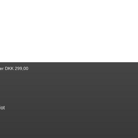
ver DKK 299,00
lot
Find bøger
Katalog
Nyheder
Bestseller