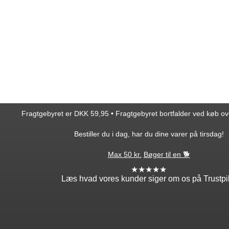
Fragtgebyret er DKK 59,95 • Fragtgebyret bortfalder ved køb o
Bestiller du i dag, har du dine varer på tirsdag!
Max 50 kr.
Bøger til en 🐕
★★★★★
Læs hvad vores kunder siger om os på Trustpi
ntakt
Min profil
takt os
Log ind
ordre
Opret profil
edsbrev
Glemt adgang?