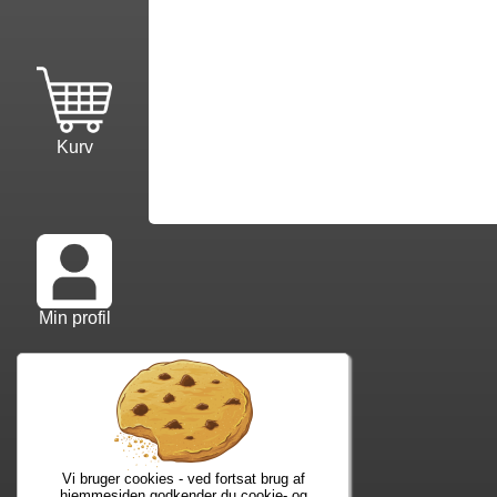
Kurv
Min profil
Info mm.
Ko
Info samt vilkår
Kon
Forfatterliste
Web
Vi bruger cookies - ved fortsat brug af
Kuponkode?
Nyh
hjemmesiden godkender du cookie- og