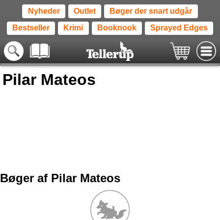
Nyheder
Outlet
Bøger der snart udgår
Bestseller
Krimi
Booknook
Sprayed Edges
Pilar Mateos
Bøger af Pilar Mateos