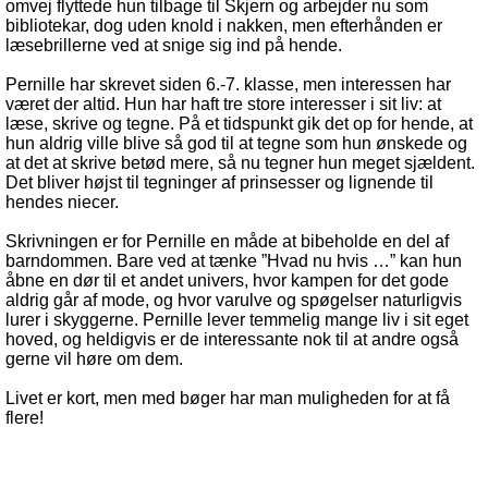
omvej flyttede hun tilbage til Skjern og arbejder nu som
bibliotekar, dog uden knold i nakken, men efterhånden er
læsebrillerne ved at snige sig ind på hende.
Pernille har skrevet siden 6.-7. klasse, men interessen har
været der altid. Hun har haft tre store interesser i sit liv: at
læse, skrive og tegne. På et tidspunkt gik det op for hende, at
hun aldrig ville blive så god til at tegne som hun ønskede og
at det at skrive betød mere, så nu tegner hun meget sjældent.
Det bliver højst til tegninger af prinsesser og lignende til
hendes niecer.
Skrivningen er for Pernille en måde at bibeholde en del af
barndommen. Bare ved at tænke ”Hvad nu hvis …” kan hun
åbne en dør til et andet univers, hvor kampen for det gode
aldrig går af mode, og hvor varulve og spøgelser naturligvis
lurer i skyggerne. Pernille lever temmelig mange liv i sit eget
hoved, og heldigvis er de interessante nok til at andre også
gerne vil høre om dem.
Livet er kort, men med bøger har man muligheden for at få
flere!