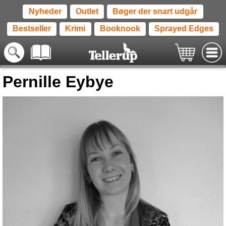
Nyheder
Outlet
Bøger der snart udgår
Bestseller
Krimi
Booknook
Sprayed Edges
Pernille Eybye