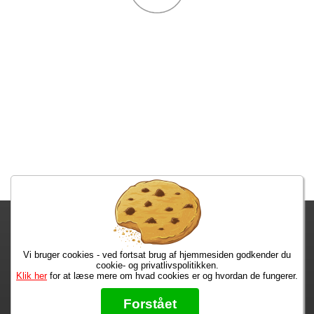
Fragtgebyret er DKK 59,95 • Fragtgebyret bortfalder ved køb over
DKK 299,00
Vi bruger cookies - ved fortsat brug af hjemmesiden godkender du
Bestiller du inden kl. 13:00 har du dine varer på mandag!
cookie- og privatlivspolitikken.
Klik her
for at læse mere om hvad cookies er og hvordan de fungerer.
Max 50 kr.
Bøger til en 🐕
★★★★★
Forstået
Læs hvad vores kunder siger om os på Trustpilot