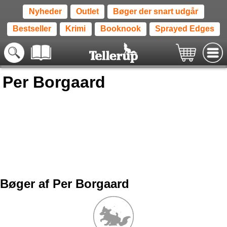
Nyheder
Outlet
Bøger der snart udgår
Bestseller
Krimi
Booknook
Sprayed Edges
Per Borgaard
Bøger af Per Borgaard