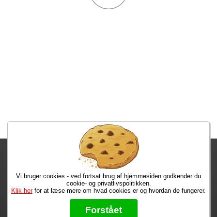
Fragtgebyret er DKK 59,95 • Fragtgebyret bortfalder ved køb over
DKK 299,00
Vi bruger cookies - ved fortsat brug af hjemmesiden godkender du
Bestiller du i dag, har du dine varer på tirsdag!
cookie- og privatlivspolitikken.
Klik her
for at læse mere om hvad cookies er og hvordan de fungerer.
Max 50 kr.
Bøger til en 🐕
★★★★★
Forstået
Læs hvad vores kunder siger om os på Trustpilot