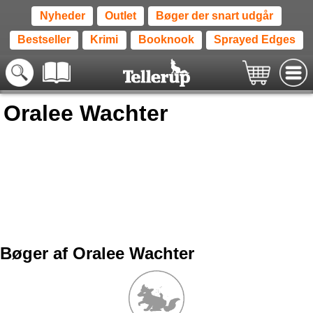
Nyheder
Outlet
Bøger der snart udgår
Bestseller
Krimi
Booknook
Sprayed Edges
Oralee Wachter
Bøger af Oralee Wachter