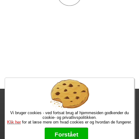
Fragtgebyret er DKK 59,95 • Fragtgebyret bortfalder ved køb over
DKK 299,00
Vi bruger cookies - ved fortsat brug af hjemmesiden godkender du
Bestiller du i dag, har du dine varer på tirsdag!
cookie- og privatlivspolitikken.
Klik her
for at læse mere om hvad cookies er og hvordan de fungerer.
Max 50 kr.
Bøger til en 🐕
★★★★★
Forstået
Læs hvad vores kunder siger om os på Trustpilot