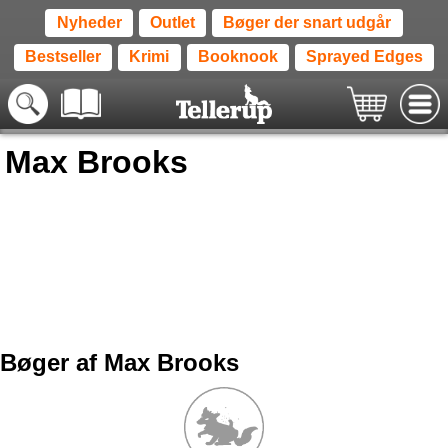
Nyheder
Outlet
Bøger der snart udgår
Bestseller
Krimi
Booknook
Sprayed Edges
Max Brooks
Bøger af Max Brooks