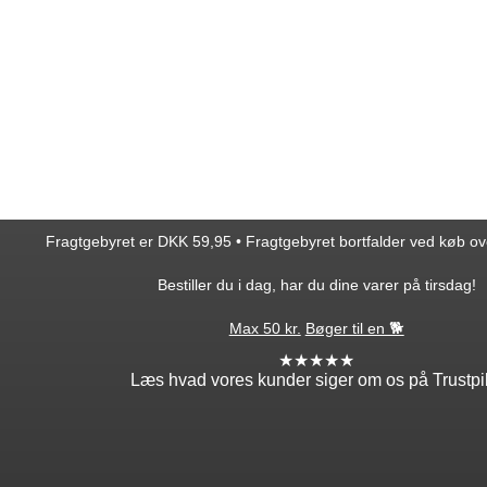
Fragtgebyret er DKK 59,95 • Fragtgebyret bortfalder ved køb o
Bestiller du i dag, har du dine varer på tirsdag!
Max 50 kr.
Bøger til en 🐕
★★★★★
Læs hvad vores kunder siger om os på Trustpi
ntakt
Min profil
takt os
Log ind
ordre
Opret profil
edsbrev
Glemt adgang?