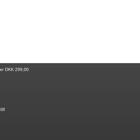
ver DKK 299,00
lot
Find bøger
Katalog
Nyheder
Bestseller