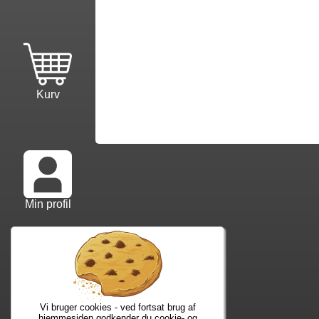
Kurv
Min profil
Info mm.
Ko
Info samt vilkår
Kon
Forfatterliste
Web
Vi bruger cookies - ved fortsat brug af
Kuponkode?
Nyh
hjemmesiden godkender du cookie- og