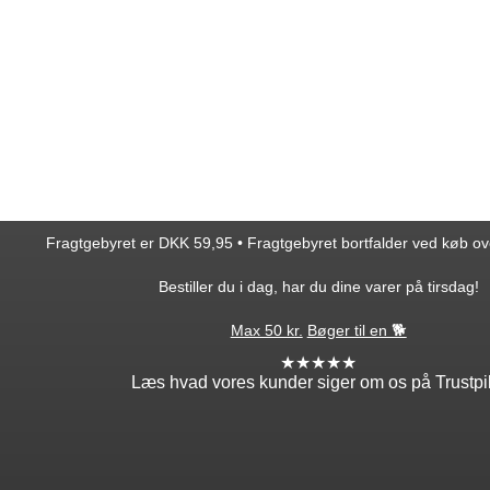
Fragtgebyret er DKK 59,95 • Fragtgebyret bortfalder ved køb o
Bestiller du i dag, har du dine varer på tirsdag!
Max 50 kr.
Bøger til en 🐕
★★★★★
Læs hvad vores kunder siger om os på Trustpi
ntakt
Min profil
takt os
Log ind
ordre
Opret profil
edsbrev
Glemt adgang?