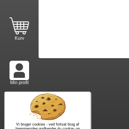
Kurv
Min profil
Info mm.
Ko
Info samt vilkår
Kon
Forfatterliste
Web
Vi bruger cookies - ved fortsat brug af
Kuponkode?
Nyh
hjemmesiden godkender du cookie- og