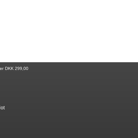
ver DKK 299,00
lot
Find bøger
Katalog
Nyheder
Bestseller