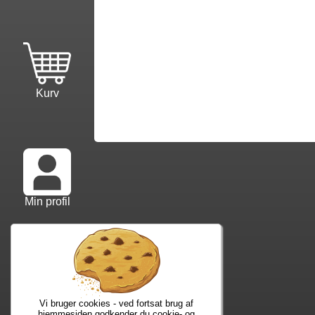
Kurv
Min profil
Info mm.
Ko
Info samt vilkår
Kon
Forfatterliste
Web
Vi bruger cookies - ved fortsat brug af
Kuponkode?
Nyh
hjemmesiden godkender du cookie- og