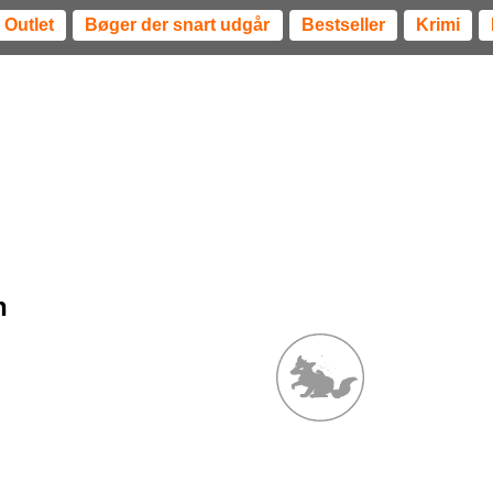
Outlet
Bøger der snart udgår
Bestseller
Krimi
n