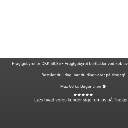
Fragtgebyret er DKK 59,95 • Fragtgebyret bortfalder ved køb o
Bestiller du i dag, har du dine varer på tirsdag!
Max 50 kr.
Bøger til en 🐕
★★★★★
Læs hvad vores kunder siger om os på Trustpi
ntakt
Min profil
takt os
Log ind
ordre
Opret profil
edsbrev
Glemt adgang?