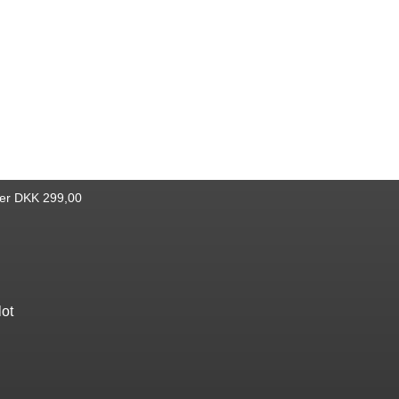
ver DKK 299,00
lot
Find bøger
Katalog
Nyheder
Bestseller