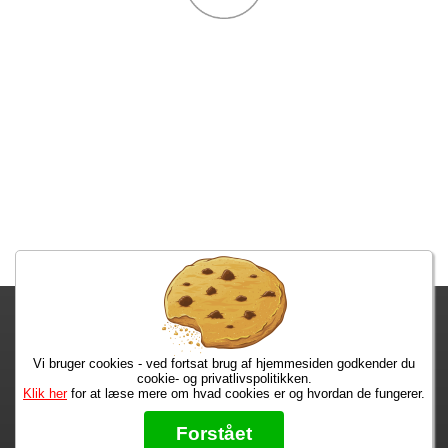
Fragtgebyret er DKK 59,95 • Fragtgebyret bortfalder ved køb over
DKK 299,00
Vi bruger cookies - ved fortsat brug af hjemmesiden godkender du
Bestiller du i dag, har du dine varer på tirsdag!
cookie- og privatlivspolitikken.
Klik her
for at læse mere om hvad cookies er og hvordan de fungerer.
Max 50 kr.
Bøger til en 🐕
★★★★★
Forstået
Læs hvad vores kunder siger om os på Trustpilot