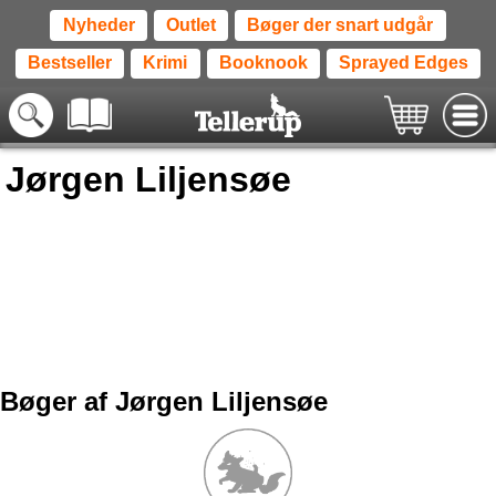
Nyheder
Outlet
Bøger der snart udgår
Bestseller
Krimi
Booknook
Sprayed Edges
Jørgen Liljensøe
Bøger af Jørgen Liljensøe