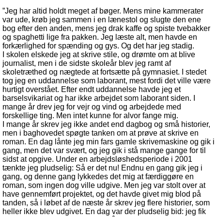
”Jeg har altid holdt meget af bøger. Mens mine kammerater
var ude, krøb jeg sammen i en lænestol og slugte den ene
bog efter den anden, mens jeg drak kaffe og spiste tvebakker
og spaghetti lige fra pakken. Jeg læste alt, men havde en
forkærlighed for spænding og gys. Og det har jeg stadig.
I skolen elskede jeg at skrive stile, og drømte om at blive
journalist, men i de sidste skoleår blev jeg ramt af
skoletræthed og nægtede at fortsætte på gymnasiet. I stedet
tog jeg en uddannelse som laborant, mest fordi det ville være
hurtigt overstået. Efter endt uddannelse havde jeg et
barselsvikariat og har ikke arbejdet som laborant siden. I
mange år drev jeg for vejr og vind og arbejdede med
forskellige ting. Men intet kunne for alvor fange mig.
I mange år skrev jeg ikke andet end dagbog og små historier,
men i baghovedet spøgte tanken om at prøve at skrive en
roman. En dag lånte jeg min fars gamle skrivemaskine og gik i
gang, men det var svært, og jeg gik i stå mange gange for til
sidst at opgive. Under en arbejdsløshedsperiode i 2001
tænkte jeg pludselig: Så er det nu! Endnu en gang gik jeg i
gang, og denne gang lykkedes det mig at færdiggøre en
roman, som ingen dog ville udgive. Men jeg var stolt over at
have gennemført projektet, og det havde givet mig blod på
tanden, så i løbet af de næste år skrev jeg flere historier, som
heller ikke blev udgivet. En dag var der pludselig bid: jeg fik