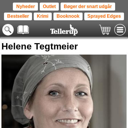
Nyheder
Outlet
Bøger der snart udgår
Bestseller
Krimi
Booknook
Sprayed Edges
Helene Tegtmeier