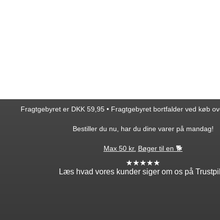
Fragtgebyret er DKK 59,95 • Fragtgebyret bortfalder ved køb o
Bestiller du nu, har du dine varer på mandag!
Max 50 kr.
Bøger til en 🐕
★★★★★
Læs hvad vores kunder siger om os på Trustpi
ntakt
Min profil
takt os
Log ind
ordre
Opret profil
edsbrev
Glemt adgang?