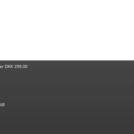
ver DKK 299,00
lot
Find bøger
Katalog
Nyheder
Bestseller