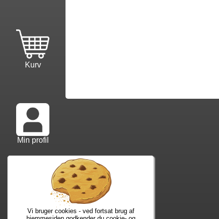
Kurv
Min profil
Info mm.
Ko
Info samt vilkår
Kon
Forfatterliste
Web
Vi bruger cookies - ved fortsat brug af
Kuponkode?
Nyh
hjemmesiden godkender du cookie- og