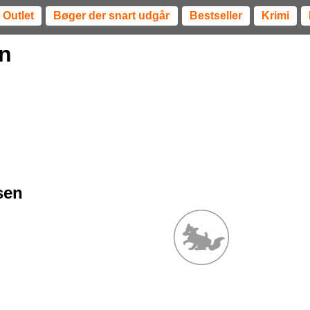
Outlet
Bøger der snart udgår
Bestseller
Krimi
en
sen