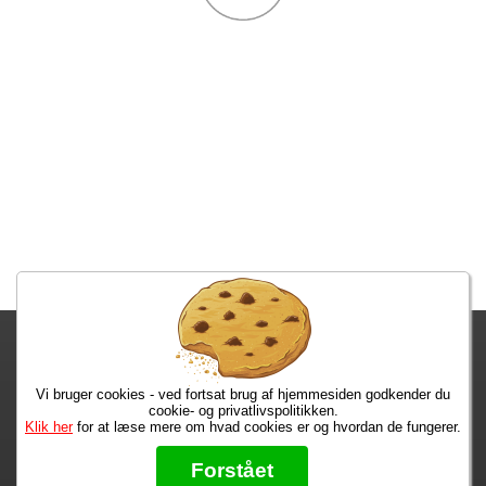
Fragtgebyret er DKK 59,95 • Fragtgebyret bortfalder ved køb over
DKK 299,00
Vi bruger cookies - ved fortsat brug af hjemmesiden godkender du
Bestiller du nu, har du dine varer på mandag!
cookie- og privatlivspolitikken.
Klik her
for at læse mere om hvad cookies er og hvordan de fungerer.
Max 50 kr.
Bøger til en 🐕
★★★★★
Forstået
Læs hvad vores kunder siger om os på Trustpilot