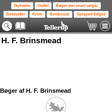
Nyheder
Outlet
Bøger der snart udgår
Bestseller
Krimi
Booknook
Sprayed Edges
H. F. Brinsmead
Bøger af H. F. Brinsmead