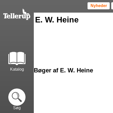
Nyheder
E. W. Heine
Bøger af E. W. Heine
Katalog
Søg