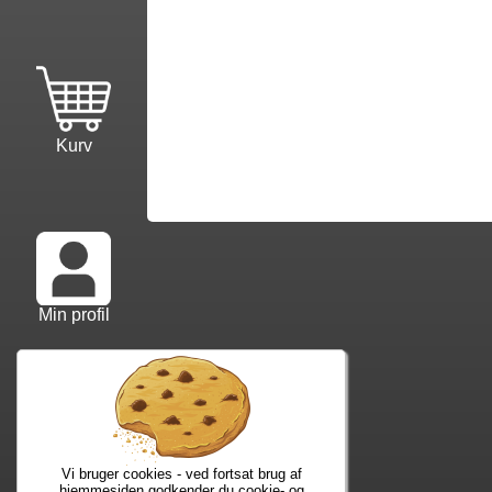
Kurv
Min profil
Info mm.
Ko
Info samt vilkår
Kon
Forfatterliste
Web
Vi bruger cookies - ved fortsat brug af
Kuponkode?
Nyh
hjemmesiden godkender du cookie- og