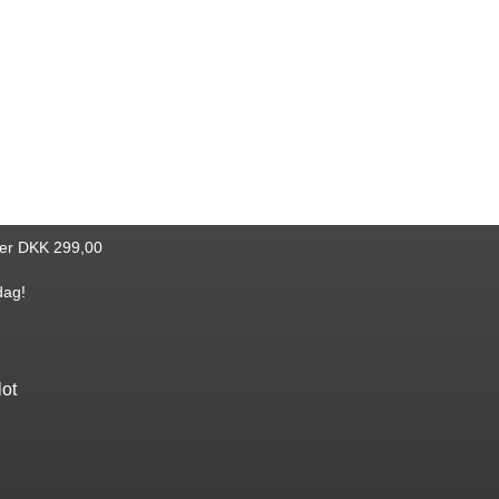
ver DKK 299,00
dag!
lot
Find bøger
Katalog
Nyheder
Bestseller