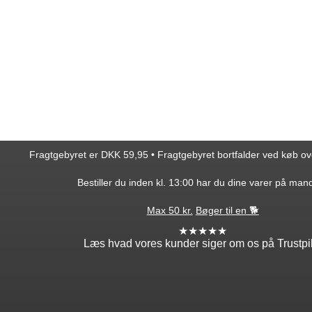
Fragtgebyret er DKK 59,95 • Fragtgebyret bortfalder ved køb o
Bestiller du inden kl. 13:00 har du dine varer på man
Max 50 kr.
Bøger til en 🐕
★★★★★
Læs hvad vores kunder siger om os på Trustpi
ntakt
Min profil
takt os
Log ind
ordre
Opret profil
edsbrev
Glemt adgang?