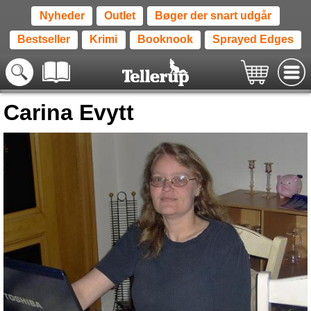
Nyheder
Outlet
Bøger der snart udgår
Bestseller
Krimi
Booknook
Sprayed Edges
Carina Evytt