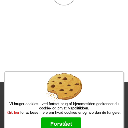
Fragtgebyret er DKK 59,95 • Fragtgebyret bortfalder ved køb over
DKK 299,00
Vi bruger cookies - ved fortsat brug af hjemmesiden godkender du
Bestiller du nu, har du dine varer på tirsdag!
cookie- og privatlivspolitikken.
Klik her
for at læse mere om hvad cookies er og hvordan de fungerer.
Max 50 kr.
Bøger til en 🐕
★★★★★
Forstået
Læs hvad vores kunder siger om os på Trustpilot