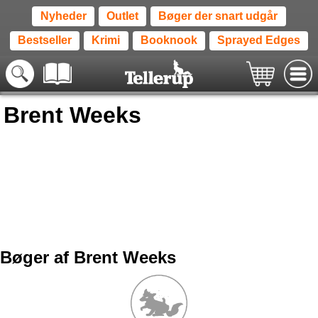
Nyheder
Outlet
Bøger der snart udgår
Bestseller
Krimi
Booknook
Sprayed Edges
Brent Weeks
Bøger af Brent Weeks