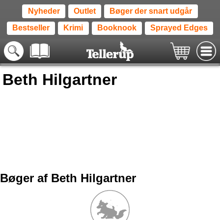
Nyheder
Outlet
Bøger der snart udgår
Bestseller
Krimi
Booknook
Sprayed Edges
Beth Hilgartner
Bøger af Beth Hilgartner