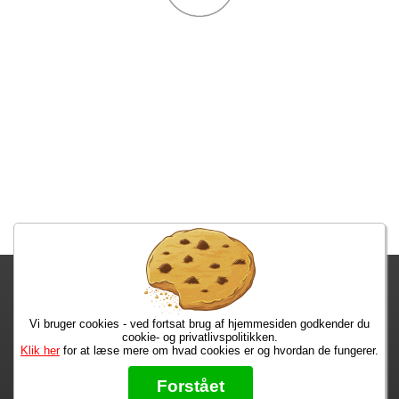
Fragtgebyret er DKK 59,95 • Fragtgebyret bortfalder ved køb over
DKK 299,00
Vi bruger cookies - ved fortsat brug af hjemmesiden godkender du
Bestiller du i dag, har du dine varer på tirsdag!
cookie- og privatlivspolitikken.
Klik her
for at læse mere om hvad cookies er og hvordan de fungerer.
Max 50 kr.
Bøger til en 🐕
★★★★★
Forstået
Læs hvad vores kunder siger om os på Trustpilot