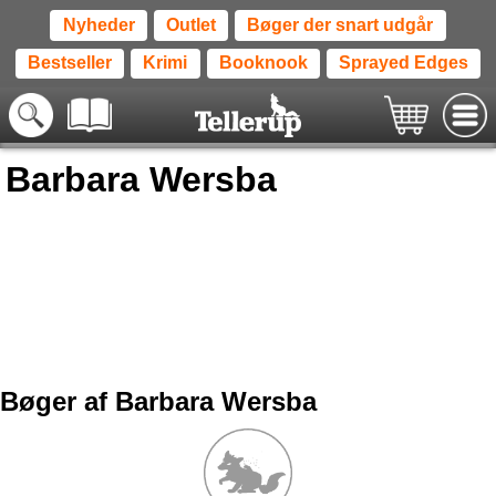
Nyheder
Outlet
Bøger der snart udgår
Bestseller
Krimi
Booknook
Sprayed Edges
Barbara Wersba
Bøger af Barbara Wersba