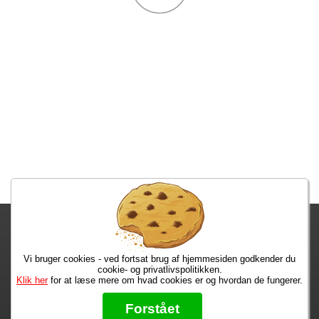
Fragtgebyret er DKK 59,95 • Fragtgebyret bortfalder ved køb over
DKK 299,00
Vi bruger cookies - ved fortsat brug af hjemmesiden godkender du
Bestiller du inden kl. 13:00 har du dine varer i morgen!
cookie- og privatlivspolitikken.
Klik her
for at læse mere om hvad cookies er og hvordan de fungerer.
Max 50 kr.
Bøger til en 🐕
★★★★★
Forstået
Læs hvad vores kunder siger om os på Trustpilot