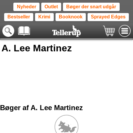
Nyheder
Outlet
Bøger der snart udgår
Bestseller
Krimi
Booknook
Sprayed Edges
A. Lee Martinez
Bøger af A. Lee Martinez