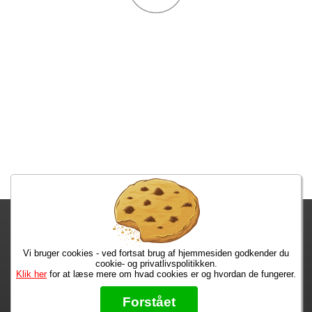
Fragtgebyret er DKK 59,95 • Fragtgebyret bortfalder ved køb over
DKK 299,00
Vi bruger cookies - ved fortsat brug af hjemmesiden godkender du
Bestiller du i dag, har du dine varer på tirsdag!
cookie- og privatlivspolitikken.
Klik her
for at læse mere om hvad cookies er og hvordan de fungerer.
Max 50 kr.
Bøger til en 🐕
★★★★★
Forstået
Læs hvad vores kunder siger om os på Trustpilot