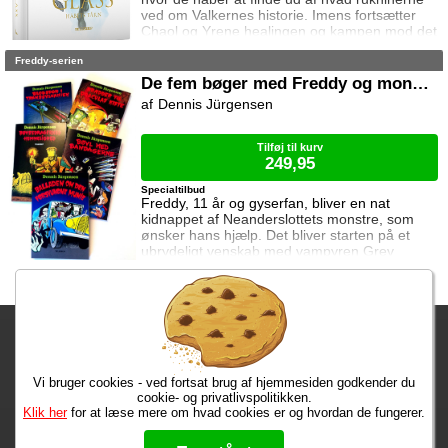
ved om Valkernes historie. Imens fortsætter
Chaol og Yrene healingen og kampen mod det
mystiske mørke som lurer inden i ham. Men
Freddy-serien
tiden er ved at rinde ud hvis de skal hjælpe
deres venner derhjemme.
De fem bøger med Freddy og monstrene
Dennis Jürgensen
Tilføj til kurv
249,95
Specialtilbud
Freddy, 11 år og gyserfan, bliver en nat
kidnappet af Neanderslottets monstre, som
ønsker hans hjælp. Det bliver starten på et
ubrydeligt venskab med vampyren Grev
Dracula, varulven Eddie, den hovedløse ridder
Sir Arthur Fieldstein, Frankenstein-uhyret
Boris, mumien Mummy og bøvsedragen Nitan.
Fragtgebyret er DKK 59,95 • Fragtgebyret bortfalder ved køb over
DKK 299,00
Vi bruger cookies - ved fortsat brug af hjemmesiden godkender du
Bestiller du nu, har du dine varer på mandag!
cookie- og privatlivspolitikken.
Klik her
for at læse mere om hvad cookies er og hvordan de fungerer.
Max 50 kr.
Bøger til en 🐕
★★★★★