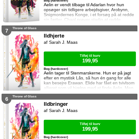
Bog (hardcover)
Aelin er vendt tilbage til Adarlan hvor hun
opsøger sin tidligere arbejdsgiver, Arobynn,
Snigmordernes Konge, i et forsøg på at redde
sin fætter. Chaol prøver stadig at redde
Dorian, men det bliver fortsat sværere som
Throne of Glass
tiden går. Dorian er nemlig nu i kongens magt
7
og orker ikke længere at kæmpe imod.
Ildhjerte
Samtidig står Manon i en svær situation.
Sarah J. Maas
Hertug Perrington har givet hende klare
ordrer, men skal hun følge dem eller give e
Tilføj til kurv
199,95
Bog (hardcover)
Aelin tager til Stenmarskerne. Hun er på jagt
efter en mystisk Lås, så hun én gang for alle
kan besejre Erawan. Elide har fået en tvivlsom
allieret som vil hjælpe med at finde Aelin. Men
for hvilken pris? Manon vågner i lænker og
Throne of Glass
aner ikke hvor hun befinder sig. Samtidig kan
6
Dorian ikke glemme heksen der hjalp ham i
Ildbringer
Rifthold.
Sarah J. Maas
Tilføj til kurv
199,95
Bog (hardcover)