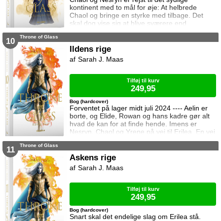
kontinent med to mål for øje: At helbrede
Chaol og bringe en styrke med tilbage. Det
skal dog vise sig at blive sværere end
forventet, for khaganen, det sydlige kontinents
Throne of Glass
mægtige leder, er i sorg og ønsker ikke at
10
træffe en beslutning her og nu. Da en healer
Ildens rige
bliver myrdet under mystiske omstændigheder,
Sarah J. Maas
frygter Chaol og Nesryn at Valkerne er fulgt
efter dem til syden.
Tilføj til kurv
249,95
Bog (hardcover)
Forventet på lager midt juli 2024 ---- Aelin er
borte, og Elide, Rowan og hans kadre gør alt
hvad de kan for at finde hende. Imens er
Nesryn, Chaol og Yrene på vej til Erilea. En vej
der fører dem forbi Chaols barndomshjem
Throne of Glass
hvor hans far er nådigherre. I Terrasen
11
kæmper Aedion mod Erawans fremrykkende
Askens rige
styrker og sin vrede over den aftale Aelin og
Sarah J. Maas
Lysandra har indgået. Og Dorian og Manon
må vælge om de vil lede efte
Tilføj til kurv
249,95
Bog (hardcover)
Snart skal det endelige slag om Erilea stå.