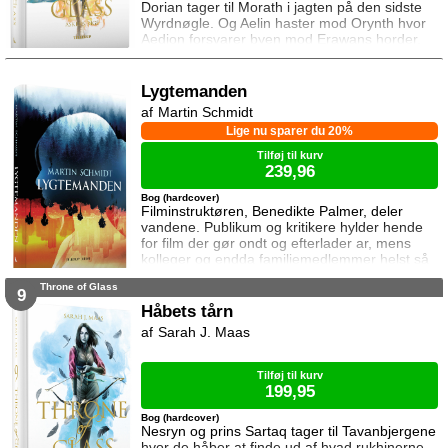
Dorian tager til Morath i jagten på den sidste
Wyrdnøgle. Og Aelin haster mod Orynth hvor
Aedion forsvarer byen mod Erawans horder.
Heldigvis er han ikke alene. Men kan deres
forbundsfæller overhovedet gøre en forskel
mod Erawans rædsler?
Lygtemanden
Martin Schmidt
Lige nu sparer du 20%
Tilføj til kurv
239,96
Bog (hardcover)
Filminstruktøren, Benedikte Palmer, deler
vandene. Publikum og kritikere hylder hende
for film der gør ondt og efterlader ar, mens
kolleger og endda familiemedlemmer helst så
hende forsvinde. Under en rejse til Los
Throne of Glass
Angeles bliver hun forgiftet og er tæt på at
9
miste livet. Da efterforskningen fortsætter
Håbets tårn
hjemme i Danmark, sender FBI den
Sarah J. Maas
nyuddannede agent April Biggs for at assistere
en dansk taskforce. Sporene dør ud, men så
tager sag
Tilføj til kurv
199,95
Bog (hardcover)
Nesryn og prins Sartaq tager til Tavanbjergene
hvor de håber at finde ud af hvad rukhinerne