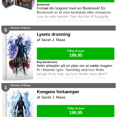
Booknook
Forkæl din bogreol med en Booknook! En
Booknook er et mini-landskab eller miniature-
rum du selv samler. Gør dig klar til hyggelig
fordybelse, når du del for del indretter det lille
rum med de fineste detaljer. Med lukkede
Throne of Glass
sider passer booknooks perfekt til bogreolen,
5
og med det indbyggede lys, pynter den også i
Lysets dronning
mørke. I denne booknook går døren op og i til
Sarah J. Maas
uglens charmerende lille boghandel, som med
garanti har lige den bog du ik
Tilføj til kurv
199,95
Bog (hardcover)
Aelin arbejder på en plan om at sætte magien
fri i Adarlan igen. Samtidig skal hun finde
penge til en hær, og hvor finder man dem?
Chaol har ikke opgivet håbet om at redde
Dorian. Det bliver dog konstant sværere at
Throne of Glass
forsvare hvad der virker mere og mere som en
1
ønskedrøm, for prinsen lader til at have
Kongens forkæmper
opgivet kampen. Manon plages af
Sarah J. Maas
samvittighedskvaler og presses fra alle sider.
På den ene står Overheksen og hertug
Perringto
Tilføj til kurv
199,95