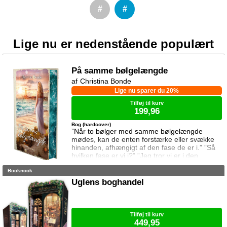
#
#
Lige nu er nedenstående populært
På samme bølgelængde
Christina Bonde
Lige nu sparer du 20%
Tilføj til kurv
199,96
Bog (hardcover)
”Når to bølger med samme bølgelængde
mødes, kan de enten forstærke eller svække
hinanden, afhængigt af den fase de er i.” ”Så
hvilken fase er vi i?” ”Jeg tror vi er i den
samme fase.” To ting er vigtige for Elina da
Booknook
hun rejser til den lille ferieby ved kysten for at
sætte sin afdøde fars hus til salg. Salget skal
Uglens boghandel
gå hurtigt, og hendes ophold skal være kort.
Elina har ikke besøgt byen siden hendes far
brød kontakten da hun var se
Tilføj til kurv
449,95