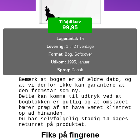
Tilføj til kurv
99,95
Lagerantal:
15
Levering:
1 til 2 hverdage
Format:
Bog, Softcover
Udkom:
1995, januar
Sprog:
Dansk
Bemærk at bogen er af ældre dato, og
at vi derfor ikke kan garantere at
den fremstår som ny.
Dette kan komme til udtryk ved at
bogblokken er gullig og at omslaget
bærer præg af at have været klistret
op ad hinanden.
Du har selvfølgelig stadig 14 dages
returret på produktet.
Fiks på fingrene