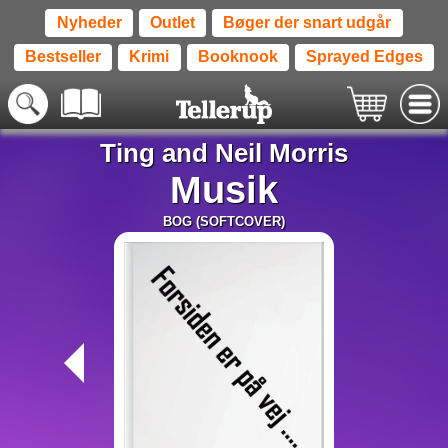
Nyheder
Outlet
Bøger der snart udgår
Bestseller
Krimi
Booknook
Sprayed Edges
Ting and Neil Morris
Musik
BOG (SOFTCOVER)