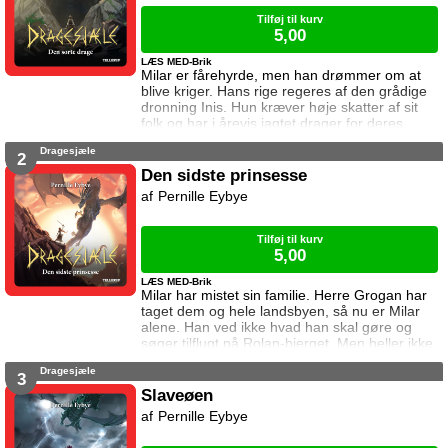
Tilføj til kurv
5,00
LÆS MED-Brik
Milar er fårehyrde, men han drømmer om at
blive kriger. Hans rige regeres af den grådige
dronning Inis. Hun kræver høje skatter af sit
folk og har i årevis jagtet drager for deres
sjæle. Da herre Grogan kommer til Milars
Dragesjæle
landsby for at hente årets skatter, ændrer
2
Milars liv sig.
Den sidste prinsesse
Pernille Eybye
Tilføj til kurv
5,00
LÆS MED-Brik
Milar har mistet sin familie. Herre Grogan har
taget dem og hele landsbyen, så nu er Milar
alene. Han ved ikke hvad han skal gøre og
søger tilflugt på Rolan-bjerget. Men heller ikke
der er han i sikkerhed. Dronningens mænd
Dragesjæle
leder efter den sorte drage som skjuler sig på
3
bjerget. Kan Milar beskytte den?
Slaveøen
Pernille Eybye