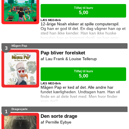
Tilføj til kurv
5,00
LÆS MED-Brik
12-årige Noah elsker at spille computerspil.
Og han er god til det. En dag vågner han op et
sted han ikke kender. Han kan ikke huske
hvordan han er kommet dertil, og han aner
ikke hvordan han kommer hjem igen. Den
Mågen Pap
eneste hjælp han får, er et ur som skriver
3
beskeder til ham. I denne bog vil uret have
Pap bliver forelsket
ham til at finde en diamant i en verden fyldt
Lau Frank & Louise Tellerup
med monstre. Kan Noah det? Og hvad sker
der hvis det mislykkes? Diamanten er
Tilføj til kurv
5,00
LÆS MED-Brik
Mågen Pap er ked af det. Alle andre har
fundet kærligheden. Undtagen ham. Han vil
finde en at dele livet med. Men hvor finder
man det?
Dragesjæle
1
Den sorte drage
Pernille Eybye