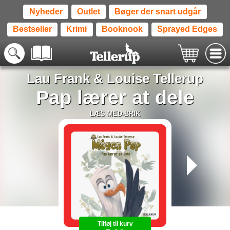
Nyheder
Outlet
Bøger der snart udgår
Bestseller
Krimi
Booknook
Sprayed Edges
Lau Frank
&
Louise Tellerup
Pap lærer at dele
LÆS MED-BRIK
Tilføj til kurv