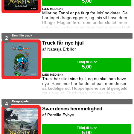
5,00
LÆS MED-Brik
Milar og Tanni er på flugt fra Inis’ soldater. De
har taget drageæggene, og Inis vil have dem
tilbage. Flugten fører dem under slottet, men
det er en vej fyldt med farer. Inis’ magiske kraft
kan koste dem livet, og én må ofre alt.
Den lille truck
2
Truck får nye hjul
Natasja Erbillor
Tilføj til kurv
5,00
LÆS MED-Brik
Truck har slidt sine hjul, og nu skal han have
nye. Hans mor har fundet et par, men de ser
så kedelige ud. Hoppehjulene ser til gengæld
ret sjove ud. Truck tager hoppehjulene, og
hans mor ved det ikke. Men måske er Trucks
Dragesjæle
nye hjul slet ikke så sjove?
4
Sværdenes hemmelighed
Pernille Eybye
Tilføj til kurv
5,00