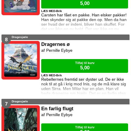
5,00
LÆS MED-Brik
Carsten har fået en pakke. Han elsker pakker!
Han skynder sig at pakke den op. Men da han
ser hvad der er indeni, bliver han skuffet. For
det var ikke en ny bold. Det var ikke en ny
bamse. Og det var bestemt ikke snacks. Det
Dragesjæle
var en ny hvalp. Og Carsten har ikke ønsket
8
sig en hvalp. a
Dragernes ø
href="https://tellerup.com/bog/4916/"Denne
Pernille Eybye
titel findes også i LIX 8!/a
Tilføj til kurv
5,00
LÆS MED-Brik
Rebellernes fremtid ser dyster ud. De er ikke
nok til at gå i krig mod Inis, og de må klare sig
uden Sirra. Men Milar har en plan. Han vil
bede dragerne om hjælp. Det er en farlig plan,
for dragerne stoler ikke på mennesker.
Dragesjæle
7
En farlig flugt
Pernille Eybye
Tilføj til kurv