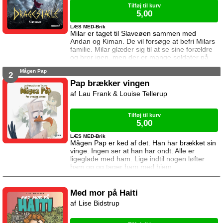
Tilføj til kurv
5,00
LÆS MED-Brik
Milar er taget til Slaveøen sammen med
Andan og Kiman. De vil forsøge at befri Milars
familie. Milar glæder sig til at se sine forældre
og bror igen, men der er mange soldater på
Slaveøen. De må være forsigtige hvis det skal
Mågen Pap
lykkes dem alle at slippe væk.
2
Pap brækker vingen
Lau Frank & Louise Tellerup
Tilføj til kurv
5,00
LÆS MED-Brik
Mågen Pap er ked af det. Han har brækket sin
vinge. Ingen ser at han har ondt. Alle er
ligeglade med ham. Lige indtil nogen løfter
ham op og tager ham med hjem.
Med mor på Haiti
Lise Bidstrup