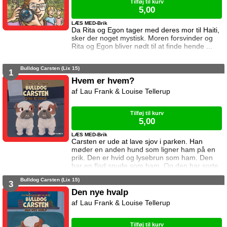
Tilføj til kurv
5,00
LÆS MED-Brik
Da Rita og Egon tager med deres mor til Haiti,
sker der noget mystisk. Moren forsvinder og
Rita og Egon bliver nødt til at finde hende ...
Bulldog Carsten (Lix 15)
1
Hvem er hvem?
Lau Frank & Louise Tellerup
Tilføj til kurv
5,00
LÆS MED-Brik
Carsten er ude at lave sjov i parken. Han
møder en anden hund som ligner ham på en
prik. Den er hvid og lysebrun som ham. Den
har en flad snude som ham. Og den har sorte
pletter på maven som ham. De to hunde leger
Bulldog Carsten (Lix 15)
sammen hele dagen. Men da de skal sige
3
farvel, kan de ikke finde ud af hvem der bor
Den nye hvalp
hvor ... og hvem der er hvem. a
Lau Frank & Louise Tellerup
href="https://tellerup.com/bog/4912/"Denne
titel findes også i LIX 8!/a
Tilføj til kurv