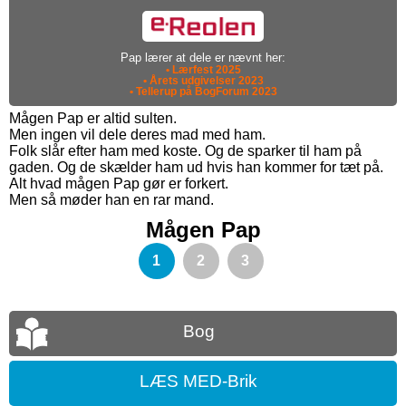
Pap lærer at dele er nævnt her:
• Lærfest 2025
• Årets udgivelser 2023
• Tellerup på BogForum 2023
Mågen Pap er altid sulten.
Men ingen vil dele deres mad med ham.
Folk slår efter ham med koste. Og de sparker til ham på
gaden. Og de skælder ham ud hvis han kommer for tæt på.
Alt hvad mågen Pap gør er forkert.
Men så møder han en rar mand.
Mågen Pap
1
2
3
Bog
LÆS MED-Brik