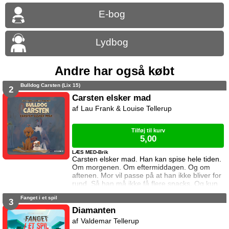
E-bog
Lydbog
Andre har også købt
Bulldog Carsten (Lix 15)
2
Carsten elsker mad
Lau Frank & Louise Tellerup
Tilføj til kurv
5,00
LÆS MED-Brik
Carsten elsker mad. Han kan spise hele tiden.
Om morgenen. Om eftermiddagen. Og om
aftenen. Mor vil passe på at han ikke bliver for
rund. Så han må ikke få flere snacks. Og kun
en smule mad. Carsten bliver sur på mor. Han
Fanget i et spil
vil finde et nyt sted at bo. a
3
href="https://tellerup.com/bog/4914/"Denne
Diamanten
titel findes også i LIX 8!/a
Valdemar Tellerup