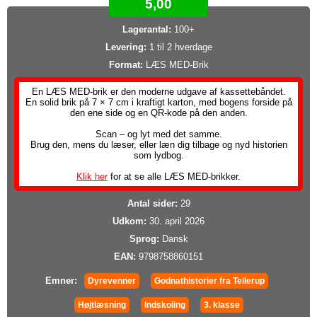
5,00
Lagerantal:
100+
Levering:
1 til 2 hverdage
Format:
LÆS MED-Brik
En LÆS MED-brik er den moderne udgave af kassettebåndet.
En solid brik på 7 × 7 cm i kraftigt karton, med bogens forside på
den ene side og en QR-kode på den anden.
Scan – og lyt med det samme.
Brug den, mens du læser, eller læn dig tilbage og nyd historien
som lydbog.
Klik her
for at se alle LÆS MED-brikker.
Antal sider:
29
Udkom:
30. april 2026
Sprog:
Dansk
EAN:
9798758860151
Emner:
Dyrevenner
Godnathistorier fra Tellerup
Højtlæsning
Indskoling
3. klasse