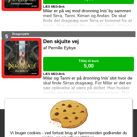
LÆS MED-Brik
Milar er på vej mod dronning Inis’ by sammen
med Sirra, Tanni, Kiman og Andan. De skal
finde det drageæg som Sirra er kommet for at
hente. Hvis ægget ikke er i sikkerhed, vil hun
ikke hjælpe dem. Rejsen er ikke uden farer, og
Dragesjæle
snart må Milar kæmpe for at beskytte sig selv
5
og sine venner.
Den skjulte vej
Pernille Eybye
Tilføj til kurv
5,00
LÆS MED-Brik
Milar og Tanni er på dronning Inis’ slot hvor de
skal finde Sirras drageæg. For Milar er det en
sær oplevelse at være på slottet. Han husker
nemlig sin bedstemors historier og lege. Den
viden kan han måske bruge til at finde ægget.
Men der lurer mange farer bag slottets mure.
Fragtgebyret er DKK 59,95 • Fragtgebyret bortfalder ved køb over
DKK 299,00
Vi bruger cookies - ved fortsat brug af hjemmesiden godkender du
Bestiller du inden kl. 13:00 har du dine varer i morgen!