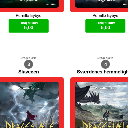
Pernille Eybye
Pernille Eybye
ellernes angreb mod Inis slår fejl.
Rebellernes fremtid ser dyster 
 er gået galt, og hun er endnu
er ikke nok til at gå i krig mod I
Tilføj til kurv
Tilføj til kurv
rkere end før. Milar opsøger
de må klare sig uden Sirra. Me
5,00
5,00
nde på slottet og må kæmpe for sin
har en plan. Han vil bede drag
ilie, dragerne og rebellerne. Han
om hjælp. Det er en farlig plan, 
på egen hånd, men han vil ikke
dragerne stoler ikke på mennes
LÆS MED-Brik
LÆS MED-Brik
e op.
Dragesjæle
Dragesjæle
3
4
Slaveøen
Sværdenes hemmelig