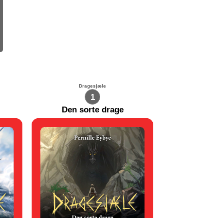
Dragesjæle
1
Den sorte drage