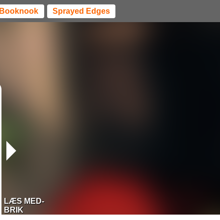
Booknook
Sprayed Edges
LÆS MED-
BRIK