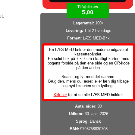
Tilføj til kurv
5,00
t.
Lagerantal:
100+
Levering:
1 til 2 hverdage
Format:
LÆS MED-Brik
En LÆS MED-brik er den moderne udgave af
kassettebåndet.
En solid brik på 7 × 7 cm i kraftigt karton, med
bogens forside på den ene side og en QR-kode
på den anden.
Scan – og lyt med det samme.
Brug den, mens du læser, eller læn dig tilbage
og nyd historien som lydbog.
Klik her
for at se alle LÆS MED-brikker.
Antal sider:
80
Udkom:
30. april 2026
Sprog:
Dansk
EAN:
9798758830703