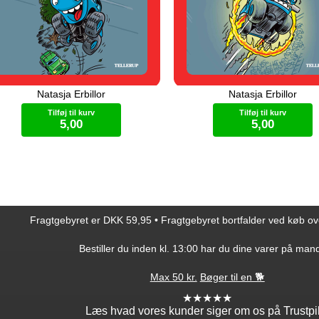
Natasja Erbillor
Natasja Erbillor
ck har slidt sine hjul, og nu skal
Trucks far er den sejeste
n have nye. Hans mor har fundet
monstertruck i hele Truckby Ha
Tilføj til kurv
Tilføj til kurv
par, men de ser så kedelige ud.
vilde shows hver fredag. En d
5,00
5,00
pehjulene ser til gengæld ret
Truck komme med bag scenen,
ve ud. Truck tager hoppehjulene,
han glæder sig! Men showet gå
 hans mor ved det ikke. Men
helt som forventet. Vilde loops,
LÆS MED-Brik
LÆS MED-Brik
ke er Trucks nye hjul slet ikke så
ring af ild og en løs skrue kom
ove?
meget i vejen.
Fragtgebyret er DKK 59,95 • Fragtgebyret bortfalder ved køb o
Bestiller du inden kl. 13:00 har du dine varer på man
Max 50 kr.
Bøger til en 🐕
★★★★★
Læs hvad vores kunder siger om os på Trustpi