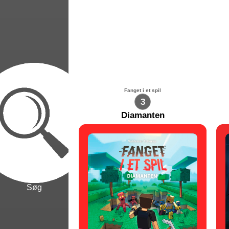
Fanget i et spil
3
Diamanten
Søg