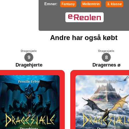
Emner:
Fantasy
Mellemtrin
3. klasse
Andre har også købt
Dragesjæle
Dragesjæle
9
8
Dragehjerte
Dragernes ø