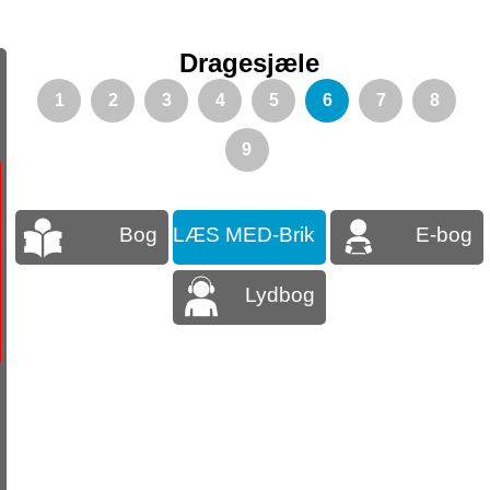
Dragesjæle
1
2
3
4
5
6
7
8
9
Bog
LÆS MED-Brik
E-bog
Lydbog