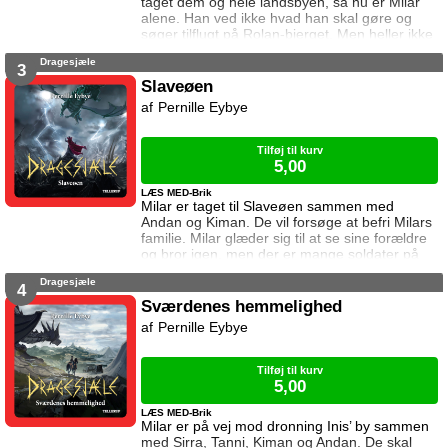
taget dem og hele landsbyen, så nu er Milar
alene. Han ved ikke hvad han skal gøre og
søger tilflugt på Rolan-bjerget. Men heller ikke
der er han i sikkerhed. Dronningens mænd
Dragesjæle
leder efter den sorte drage som skjuler sig på
3
bjerget. Kan Milar beskytte den?
Slaveøen
Pernille Eybye
Tilføj til kurv
5,00
LÆS MED-Brik
Milar er taget til Slaveøen sammen med
Andan og Kiman. De vil forsøge at befri Milars
familie. Milar glæder sig til at se sine forældre
og bror igen, men der er mange soldater på
Slaveøen. De må være forsigtige hvis det skal
Dragesjæle
lykkes dem alle at slippe væk.
4
Sværdenes hemmelighed
Pernille Eybye
Tilføj til kurv
5,00
LÆS MED-Brik
Milar er på vej mod dronning Inis’ by sammen
med Sirra, Tanni, Kiman og Andan. De skal