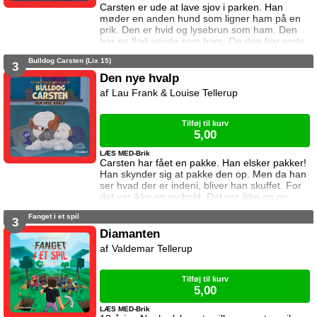
Carsten er ude at lave sjov i parken. Han
møder en anden hund som ligner ham på en
prik. Den er hvid og lysebrun som ham. Den
har en flad snude som ham. Og den har sorte
pletter på maven som ham. De to hunde leger
Bulldog Carsten (Lix 15)
sammen hele dagen. Men da de skal sige
3
farvel, kan de ikke finde ud af hvem der bor
Den nye hvalp
hvor ... og hvem der er hvem. a
Lau Frank & Louise Tellerup
href="https://tellerup.com/bog/4912/"Denne
titel findes også i LIX 8!/a
Tilføj til kurv
5,00
LÆS MED-Brik
Carsten har fået en pakke. Han elsker pakker!
Han skynder sig at pakke den op. Men da han
ser hvad der er indeni, bliver han skuffet. For
det var ikke en ny bold. Det var ikke en ny
bamse. Og det var bestemt ikke snacks. Det
Fanget i et spil
var en ny hvalp. Og Carsten har ikke ønsket
3
sig en hvalp. a
Diamanten
href="https://tellerup.com/bog/4916/"Denne
Valdemar Tellerup
titel findes også i LIX 8!/a
Tilføj til kurv
5,00
LÆS MED-Brik