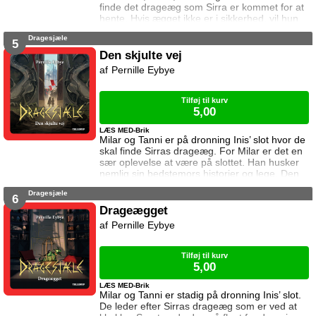
finde det drageæg som Sirra er kommet for at
hente. Hvis ægget ikke er i sikkerhed, vil hun
ikke hjælpe dem. Rejsen er ikke uden farer, og
Dragesjæle
snart må Milar kæmpe for at beskytte sig selv
5
og sine venner.
Den skjulte vej
Pernille Eybye
Tilføj til kurv
5,00
LÆS MED-Brik
Milar og Tanni er på dronning Inis’ slot hvor de
skal finde Sirras drageæg. For Milar er det en
sær oplevelse at være på slottet. Han husker
nemlig sin bedstemors historier og lege. Den
viden kan han måske bruge til at finde ægget.
Dragesjæle
Men der lurer mange farer bag slottets mure.
6
Drageægget
Pernille Eybye
Tilføj til kurv
5,00
LÆS MED-Brik
Milar og Tanni er stadig på dronning Inis’ slot.
De leder efter Sirras drageæg som er ved at