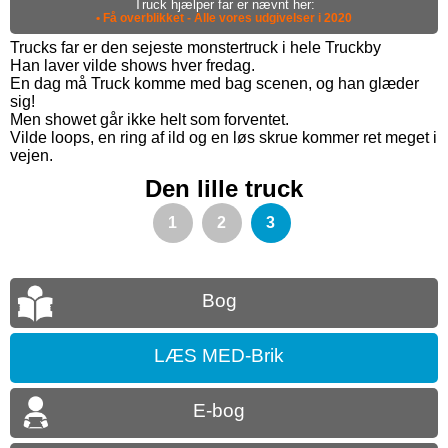
Truck hjælper far er nævnt her:
• Få overblikket - Alle vores udgivelser i 2020
Trucks far er den sejeste monstertruck i hele Truckby
Han laver vilde shows hver fredag.
En dag må Truck komme med bag scenen, og han glæder
sig!
Men showet går ikke helt som forventet.
Vilde loops, en ring af ild og en løs skrue kommer ret meget i
vejen.
Den lille truck
1
2
3
Bog
LÆS MED-Brik
E-bog