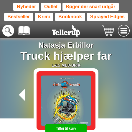
Nyheder
Outlet
Bøger der snart udgår
Bestseller
Krimi
Booknook
Sprayed Edges
Natasja Erbillor
Truck hjælper far
LÆS MED-BRIK
Tilføj til kurv