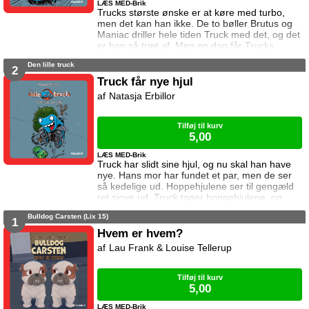
LÆS MED-Brik
Trucks største ønske er at køre med turbo,
men det kan han ikke. De to bøller Brutus og
Maniac driller hele tiden Truck med det, og det
er han så træt af. Men en dag får Trucks
bedste ven Max pludselig brug for Trucks
Den lille truck
turbo. Men Truck kan jo ikke, og hvad gør han
2
så?
Truck får nye hjul
Natasja Erbillor
Tilføj til kurv
5,00
LÆS MED-Brik
Truck har slidt sine hjul, og nu skal han have
nye. Hans mor har fundet et par, men de ser
så kedelige ud. Hoppehjulene ser til gengæld
ret sjove ud. Truck tager hoppehjulene, og
hans mor ved det ikke. Men måske er Trucks
Bulldog Carsten (Lix 15)
nye hjul slet ikke så sjove?
1
Hvem er hvem?
Lau Frank & Louise Tellerup
Tilføj til kurv
5,00
LÆS MED-Brik