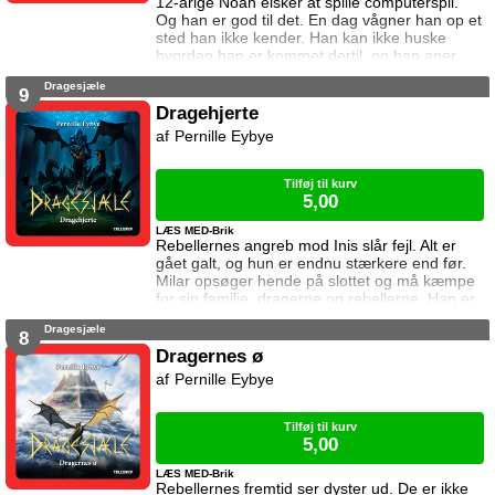
12-årige Noah elsker at spille computerspil.
Og han er god til det. En dag vågner han op et
sted han ikke kender. Han kan ikke huske
hvordan han er kommet dertil, og han aner
ikke hvordan han kommer hjem igen. Den
Dragesjæle
eneste hjælp han får, er et ur som skriver
9
beskeder til ham. I denne bog vil uret have
Dragehjerte
ham til at finde en diamant i en verden fyldt
Pernille Eybye
med monstre. Kan Noah det? Og hvad sker
der hvis det mislykkes? Diamanten er
Tilføj til kurv
5,00
LÆS MED-Brik
Rebellernes angreb mod Inis slår fejl. Alt er
gået galt, og hun er endnu stærkere end før.
Milar opsøger hende på slottet og må kæmpe
for sin familie, dragerne og rebellerne. Han er
på egen hånd, men han vil ikke give op.
Dragesjæle
8
Dragernes ø
Pernille Eybye
Tilføj til kurv
5,00
LÆS MED-Brik
Rebellernes fremtid ser dyster ud. De er ikke