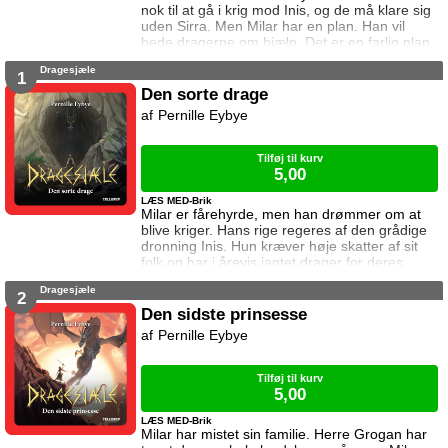
nok til at gå i krig mod Inis, og de må klare sig
uden Sirra. Men Milar har en plan. Han vil
bede dragerne om hjælp. Det er en farlig plan,
for dragerne stoler ikke på mennesker.
Dragesjæle
1
Den sorte drage
Pernille Eybye
Tilføj til kurv
5,00
LÆS MED-Brik
Milar er fårehyrde, men han drømmer om at
blive kriger. Hans rige regeres af den grådige
dronning Inis. Hun kræver høje skatter af sit
folk og har i årevis jagtet drager for deres
sjæle. Da herre Grogan kommer til Milars
Dragesjæle
landsby for at hente årets skatter, ændrer
2
Milars liv sig.
Den sidste prinsesse
Pernille Eybye
Tilføj til kurv
5,00
LÆS MED-Brik
Milar har mistet sin familie. Herre Grogan har