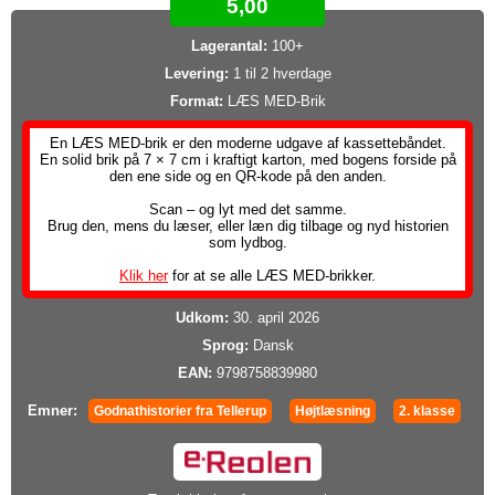
5,00
Lagerantal:
100+
Levering:
1 til 2 hverdage
Format:
LÆS MED-Brik
En LÆS MED-brik er den moderne udgave af kassettebåndet.
En solid brik på 7 × 7 cm i kraftigt karton, med bogens forside på
den ene side og en QR-kode på den anden.
Scan – og lyt med det samme.
Brug den, mens du læser, eller læn dig tilbage og nyd historien
som lydbog.
Klik her
for at se alle LÆS MED-brikker.
Udkom:
30. april 2026
Sprog:
Dansk
EAN:
9798758839980
Emner:
Godnathistorier fra Tellerup
Højtlæsning
2. klasse