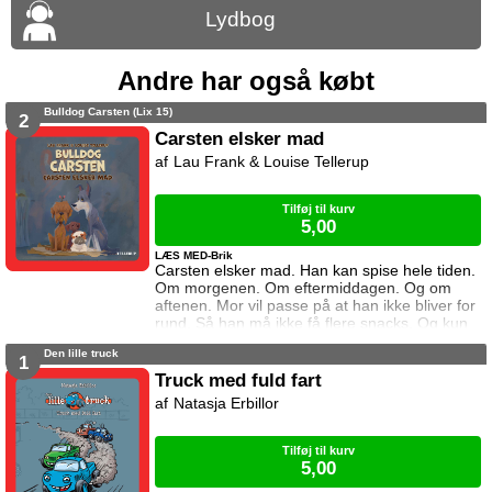
Lydbog
Andre har også købt
Bulldog Carsten (Lix 15)
2
Carsten elsker mad
Lau Frank & Louise Tellerup
Tilføj til kurv
5,00
LÆS MED-Brik
Carsten elsker mad. Han kan spise hele tiden.
Om morgenen. Om eftermiddagen. Og om
aftenen. Mor vil passe på at han ikke bliver for
rund. Så han må ikke få flere snacks. Og kun
en smule mad. Carsten bliver sur på mor. Han
Den lille truck
vil finde et nyt sted at bo. a
1
href="https://tellerup.com/bog/4914/"Denne
Truck med fuld fart
titel findes også i LIX 8!/a
Natasja Erbillor
Tilføj til kurv
5,00