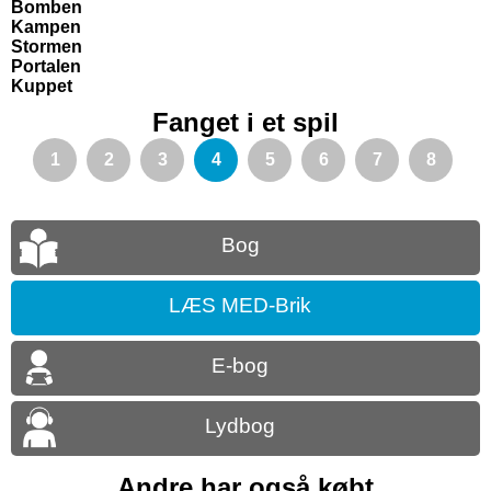
Bomben
Kampen
Stormen
Portalen
Kuppet
Fanget i et spil
1
2
3
4
5
6
7
8
Bog
LÆS MED-Brik
E-bog
Lydbog
Andre har også købt