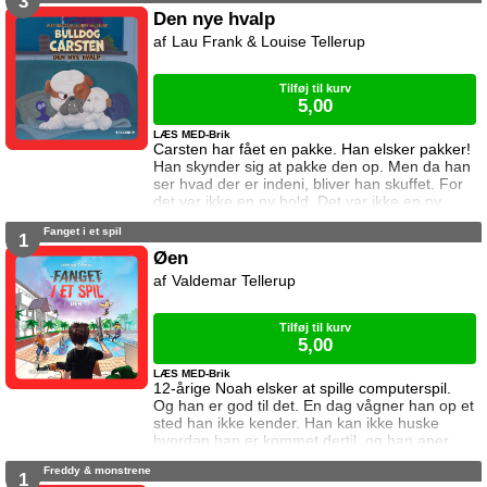
3
href="https://tellerup.com/bog/4914/"Denne
Den nye hvalp
titel findes også i LIX 8!/a
Lau Frank & Louise Tellerup
Tilføj til kurv
5,00
LÆS MED-Brik
Carsten har fået en pakke. Han elsker pakker!
Han skynder sig at pakke den op. Men da han
ser hvad der er indeni, bliver han skuffet. For
det var ikke en ny bold. Det var ikke en ny
bamse. Og det var bestemt ikke snacks. Det
Fanget i et spil
var en ny hvalp. Og Carsten har ikke ønsket
1
sig en hvalp. a
Øen
href="https://tellerup.com/bog/4916/"Denne
Valdemar Tellerup
titel findes også i LIX 8!/a
Tilføj til kurv
5,00
LÆS MED-Brik
12-årige Noah elsker at spille computerspil.
Og han er god til det. En dag vågner han op et
sted han ikke kender. Han kan ikke huske
hvordan han er kommet dertil, og han aner
ikke hvordan han kommer hjem igen. Den
Freddy & monstrene
eneste hjælp han får, er et ur som skriver
1