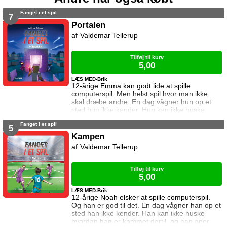
Fanget i et spil
7
Portalen
Valdemar Tellerup
Tilføj til kurv
5,00
LÆS MED-Brik
12-årige Emma kan godt lide at spille
computerspil. Men helst spil hvor man ikke
skal dræbe andre. En dag vågner hun op et
sted hun ikke kender. Hun kan ikke huske
hvordan hun er kommet dertil, og hun aner
Fanget i et spil
ikke hvordan hun kommer hjem igen. Den
5
eneste hjælp hun får, er et ur som skriver
Kampen
beskeder til hende. I denne bog vil uret have
Valdemar Tellerup
hende til at lave en portal i en verden fyldt
med monstre. Kan Emma det? Og hvad sker
der hvis
Tilføj til kurv
5,00
LÆS MED-Brik
12-årige Noah elsker at spille computerspil.
Og han er god til det. En dag vågner han op et
sted han ikke kender. Han kan ikke huske
hvordan han er kommet dertil, og han aner