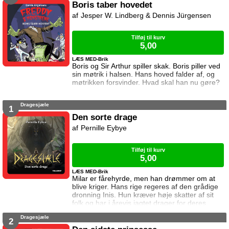
beskeder til ham. I denne bog vil uret have
Boris taber hovedet
ham til at kæmpe mod 99 andre på en ø. Og
Jesper W. Lindberg & Dennis Jürgensen
vinde. Kan Noah det? Og hvad sker der hvis
det mislykkes? Øen er første bind i se
Tilføj til kurv
5,00
LÆS MED-Brik
Boris og Sir Arthur spiller skak. Boris piller ved
sin møtrik i halsen. Hans hoved falder af, og
møtrikken forsvinder. Hvad skal han nu gøre?
Dragesjæle
1
Den sorte drage
Pernille Eybye
Tilføj til kurv
5,00
LÆS MED-Brik
Milar er fårehyrde, men han drømmer om at
blive kriger. Hans rige regeres af den grådige
dronning Inis. Hun kræver høje skatter af sit
folk og har i årevis jagtet drager for deres
sjæle. Da herre Grogan kommer til Milars
Dragesjæle
landsby for at hente årets skatter, ændrer
2
Milars liv sig.