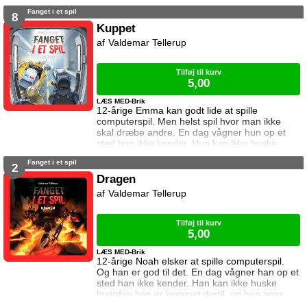
ikke hvordan han kommer hjem igen. Den
Fanget i et spil
eneste hjælp han får, er et ur som skriver
8
beskeder til ham. I denne bog vil uret have
Kuppet
ham til at spille en vigtig kamp. Kan Noah det?
Valdemar Tellerup
Og hvad sker der hvis det mislykkes? Kampen
er femte bind i serien Fanget i
Tilføj til kurv
5,00
LÆS MED-Brik
12-årige Emma kan godt lide at spille
computerspil. Men helst spil hvor man ikke
skal dræbe andre. En dag vågner hun op et
sted hun ikke kender. Hun kan ikke huske
hvordan hun er kommet dertil, og hun aner
Fanget i et spil
ikke hvordan hun kommer hjem igen. Den
2
eneste hjælp hun får, er et ur som skriver
Dragen
beskeder til hende. I denne bog vil uret have
Valdemar Tellerup
hende til at stjæle noget fra en bank. Kan
Emma det? Og hvad sker der hvis det
mislykkes? Ku
Tilføj til kurv
5,00
LÆS MED-Brik
12-årige Noah elsker at spille computerspil.
Og han er god til det. En dag vågner han op et
sted han ikke kender. Han kan ikke huske
hvordan han er kommet dertil, og han aner
ikke hvordan han kommer hjem igen. Den