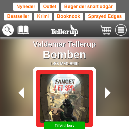
Nyheder
Outlet
Bøger der snart udgår
Bestseller
Krimi
Booknook
Sprayed Edges
Valdemar Tellerup
Bomben
LÆS MED-BRIK
Tilføj til kurv