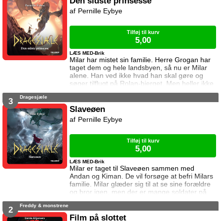
Den sidste prinsesse
Pernille Eybye
Tilføj til kurv
5,00
LÆS MED-Brik
Milar har mistet sin familie. Herre Grogan har
taget dem og hele landsbyen, så nu er Milar
alene. Han ved ikke hvad han skal gøre og
søger tilflugt på Rolan-bjerget. Men heller ikke
der er han i sikkerhed. Dronningens mænd
Dragesjæle
leder efter den sorte drage som skjuler sig på
3
bjerget. Kan Milar beskytte den?
Slaveøen
Pernille Eybye
Tilføj til kurv
5,00
LÆS MED-Brik
Milar er taget til Slaveøen sammen med
Andan og Kiman. De vil forsøge at befri Milars
familie. Milar glæder sig til at se sine forældre
og bror igen, men der er mange soldater på
Slaveøen. De må være forsigtige hvis det skal
Freddy & monstrene
lykkes dem alle at slippe væk.
2
Film på slottet