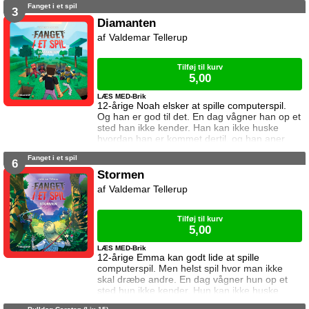
Fanget i et spil
eneste hjælp han får, er et ur som skriver
3
beskeder til ham. I denne bog vil uret have
Diamanten
ham til at nedkæmpe en drage. Kan Noah
Valdemar Tellerup
det? Og hvad sker der hvis det mislykkes?
Dragen er andet bind i serien Fanget i et s
Tilføj til kurv
5,00
LÆS MED-Brik
12-årige Noah elsker at spille computerspil.
Og han er god til det. En dag vågner han op et
sted han ikke kender. Han kan ikke huske
hvordan han er kommet dertil, og han aner
ikke hvordan han kommer hjem igen. Den
Fanget i et spil
eneste hjælp han får, er et ur som skriver
6
beskeder til ham. I denne bog vil uret have
Stormen
ham til at finde en diamant i en verden fyldt
Valdemar Tellerup
med monstre. Kan Noah det? Og hvad sker
der hvis det mislykkes? Diamanten er
Tilføj til kurv
5,00
LÆS MED-Brik
12-årige Emma kan godt lide at spille
computerspil. Men helst spil hvor man ikke
skal dræbe andre. En dag vågner hun op et
sted hun ikke kender. Hun kan ikke huske
hvordan hun er kommet dertil, og hun aner