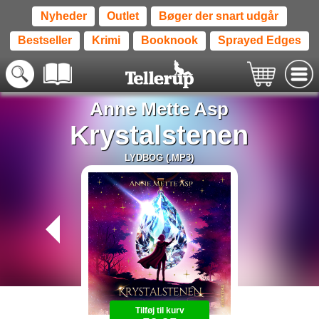
Nyheder
Outlet
Bøger der snart udgår
Bestseller
Krimi
Booknook
Sprayed Edges
Anne Mette Asp
Krystalstenen
LYDBOG (.MP3)
Tilføj til kurv