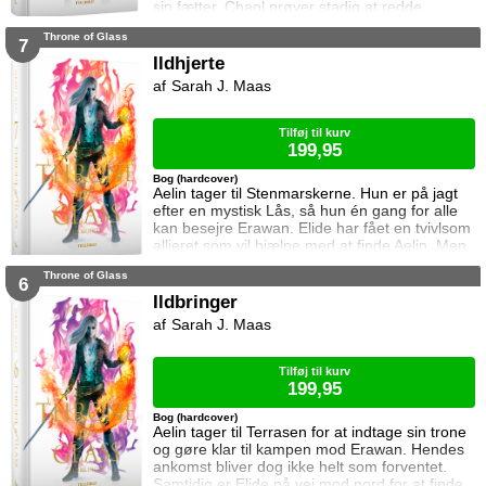
sin fætter. Chaol prøver stadig at redde
Dorian, men det bliver fortsat sværere som
Throne of Glass
tiden går. Dorian er nemlig nu i kongens magt
7
og orker ikke længere at kæmpe imod.
Ildhjerte
Samtidig står Manon i en svær situation.
Sarah J. Maas
Hertug Perrington har givet hende klare
ordrer, men skal hun følge dem eller give e
Tilføj til kurv
199,95
Bog (hardcover)
Aelin tager til Stenmarskerne. Hun er på jagt
efter en mystisk Lås, så hun én gang for alle
kan besejre Erawan. Elide har fået en tvivlsom
allieret som vil hjælpe med at finde Aelin. Men
for hvilken pris? Manon vågner i lænker og
Throne of Glass
aner ikke hvor hun befinder sig. Samtidig kan
6
Dorian ikke glemme heksen der hjalp ham i
Ildbringer
Rifthold.
Sarah J. Maas
Tilføj til kurv
199,95
Bog (hardcover)
Aelin tager til Terrasen for at indtage sin trone
og gøre klar til kampen mod Erawan. Hendes
ankomst bliver dog ikke helt som forventet.
Samtidig er Elide på vej mod nord for at finde