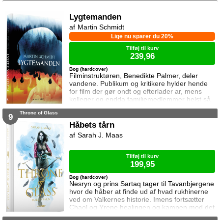
forbundsfæller overhovedet gøre en forskel
mod Erawans rædsler?
Lygtemanden
Martin Schmidt
Lige nu sparer du 20%
Tilføj til kurv
239,96
Bog (hardcover)
Filminstruktøren, Benedikte Palmer, deler
vandene. Publikum og kritikere hylder hende
for film der gør ondt og efterlader ar, mens
kolleger og endda familiemedlemmer helst så
hende forsvinde. Under en rejse til Los
Throne of Glass
Angeles bliver hun forgiftet og er tæt på at
9
miste livet. Da efterforskningen fortsætter
Håbets tårn
hjemme i Danmark, sender FBI den
Sarah J. Maas
nyuddannede agent April Biggs for at assistere
en dansk taskforce. Sporene dør ud, men så
tager sag
Tilføj til kurv
199,95
Bog (hardcover)
Nesryn og prins Sartaq tager til Tavanbjergene
hvor de håber at finde ud af hvad rukhinerne
ved om Valkernes historie. Imens fortsætter
Chaol og Yrene healingen og kampen mod det
mystiske mørke som lurer inden i ham. Men