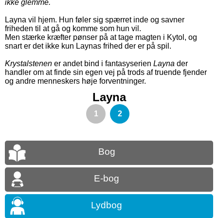
ikke glemme.
Layna vil hjem. Hun føler sig spærret inde og savner
friheden til at gå og komme som hun vil.
Men stærke kræfter pønser på at tage magten i Kytol, og
snart er det ikke kun Laynas frihed der er på spil.
Krystalstenen
er andet bind i fantasyserien
Layna
der
handler om at finde sin egen vej på trods af truende fjender
og andre menneskers høje forventninger.
Layna
1
2
Bog
E-bog
Lydbog