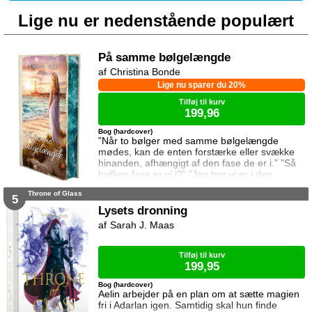
Lige nu er nedenstående populært
På samme bølgelængde
Christina Bonde
Lige nu sparer du 20%
Tilføj til kurv
199,96
Bog (hardcover)
”Når to bølger med samme bølgelængde
mødes, kan de enten forstærke eller svække
hinanden, afhængigt af den fase de er i.” ”Så
hvilken fase er vi i?” ”Jeg tror vi er i den
samme fase.” To ting er vigtige for Elina da
Throne of Glass
hun rejser til den lille ferieby ved kysten for at
5
sætte sin afdøde fars hus til salg. Salget skal
Lysets dronning
gå hurtigt, og hendes ophold skal være kort.
Sarah J. Maas
Elina har ikke besøgt byen siden hendes far
brød kontakten da hun var se
Tilføj til kurv
199,95
Bog (hardcover)
Aelin arbejder på en plan om at sætte magien
fri i Adarlan igen. Samtidig skal hun finde