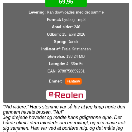
59,95
Levering:
Kan downloades med det samme
Format:
Lydbog, .mp3
Antal sider:
246
Udkom:
15. april 2026
Sprog:
Dansk
Indlæst af:
Freja Kristiansen
Størrelse:
193,24 MB
Længde:
4t 36m 5s
EAN:
9788758859231
Emner:
Fantasy
”Rid videre.” Hans stemme var så lav at jeg knap hørte den
gennem havets brusen. ”Nu!”
Jeg drejede hovedet og mødte hans grågrønne øjne. Det
hårde glimt i dem mindede om en rovfugl, og min mave trak
sig sammen. Han var ved at bortføre mig, og det måtte jeg