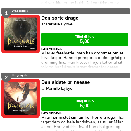
det var ikke en ny bold. Det var ikke en ny
bamse. Og det var bestemt ikke snacks. Det
Dragesjæle
var en ny hvalp. Og Carsten har ikke ønsket
1
sig en hvalp. a
Den sorte drage
href="https://tellerup.com/bog/4916/"Denne
Pernille Eybye
titel findes også i LIX 8!/a
Tilføj til kurv
5,00
LÆS MED-Brik
Milar er fårehyrde, men han drømmer om at
blive kriger. Hans rige regeres af den grådige
dronning Inis. Hun kræver høje skatter af sit
folk og har i årevis jagtet drager for deres
sjæle. Da herre Grogan kommer til Milars
Dragesjæle
landsby for at hente årets skatter, ændrer
2
Milars liv sig.
Den sidste prinsesse
Pernille Eybye
Tilføj til kurv
5,00
LÆS MED-Brik
Milar har mistet sin familie. Herre Grogan har
taget dem og hele landsbyen, så nu er Milar
alene. Han ved ikke hvad han skal gøre og