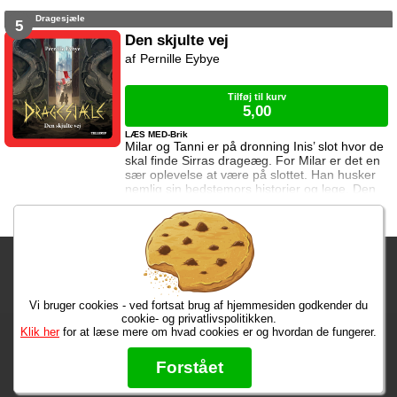
ikke hjælpe dem. Rejsen er ikke uden farer, og
Dragesjæle
snart må Milar kæmpe for at beskytte sig selv
5
og sine venner.
Den skjulte vej
Pernille Eybye
Tilføj til kurv
5,00
LÆS MED-Brik
Milar og Tanni er på dronning Inis’ slot hvor de
skal finde Sirras drageæg. For Milar er det en
sær oplevelse at være på slottet. Han husker
nemlig sin bedstemors historier og lege. Den
viden kan han måske bruge til at finde ægget.
Men der lurer mange farer bag slottets mure.
Fragtgebyret er DKK 59,95 • Fragtgebyret bortfalder ved køb over
DKK 299,00
Vi bruger cookies - ved fortsat brug af hjemmesiden godkender du
Bestiller du inden kl. 13:00 har du dine varer på mandag!
cookie- og privatlivspolitikken.
Klik her
for at læse mere om hvad cookies er og hvordan de fungerer.
Max 50 kr.
Bøger til en 🐕
★★★★★
Forstået
Læs hvad vores kunder siger om os på Trustpilot