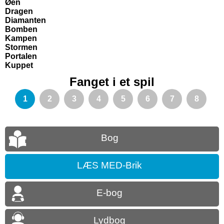
Øen
Dragen
Diamanten
Bomben
Kampen
Stormen
Portalen
Kuppet
Fanget i et spil
1
2
3
4
5
6
7
8
Bog
LÆS MED-Brik
E-bog
Lydbog