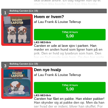
skal dræbe andre. En dag vågner hun op et
sted hun ikke kender. Hun kan ikke huske
hvordan hun er kommet dertil, og hun aner
Bulldog Carsten (Lix 15)
ikke hvordan hun kommer hjem igen. Den
1
eneste hjælp hun får, er et ur som skriver
Hvem er hvem?
beskeder til hende. I denne bog vil uret have
Lau Frank & Louise Tellerup
hende til at kæmpe mod 99 andre på en ø. Og
vinde. Kan Emma det? Også når hun ikke vil
dræbe an
Tilføj til kurv
5,00
LÆS MED-Brik
Carsten er ude at lave sjov i parken. Han
møder en anden hund som ligner ham på en
prik. Den er hvid og lysebrun som ham. Den
har en flad snude som ham. Og den har sorte
pletter på maven som ham. De to hunde leger
Bulldog Carsten (Lix 15)
sammen hele dagen. Men da de skal sige
3
farvel, kan de ikke finde ud af hvem der bor
Den nye hvalp
hvor ... og hvem der er hvem. a
Lau Frank & Louise Tellerup
href="https://tellerup.com/bog/4912/"Denne
titel findes også i LIX 8!/a
Tilføj til kurv
5,00
LÆS MED-Brik
Carsten har fået en pakke. Han elsker pakker!
Han skynder sig at pakke den op. Men da han
ser hvad der er indeni, bliver han skuffet. For