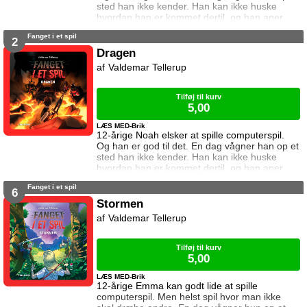
sted han ikke kender. Han kan ikke huske
hvordan han er kommet dertil, og han aner
ikke hvordan han kommer hjem igen. Den
Fanget i et spil
eneste hjælp han får, er et ur som skriver
2
beskeder til ham. I denne bog vil uret have
Dragen
ham til at spille en vigtig kamp. Kan Noah det?
Valdemar Tellerup
Og hvad sker der hvis det mislykkes? Kampen
er femte bind i serien Fanget i
Tilføj til kurv
5,00
LÆS MED-Brik
12-årige Noah elsker at spille computerspil.
Og han er god til det. En dag vågner han op et
sted han ikke kender. Han kan ikke huske
hvordan han er kommet dertil, og han aner
ikke hvordan han kommer hjem igen. Den
Fanget i et spil
eneste hjælp han får, er et ur som skriver
6
beskeder til ham. I denne bog vil uret have
Stormen
ham til at nedkæmpe en drage. Kan Noah
Valdemar Tellerup
det? Og hvad sker der hvis det mislykkes?
Dragen er andet bind i serien Fanget i et s
Tilføj til kurv
5,00
LÆS MED-Brik
12-årige Emma kan godt lide at spille
computerspil. Men helst spil hvor man ikke