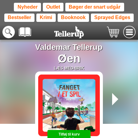
Nyheder
Outlet
Bøger der snart udgår
Bestseller
Krimi
Booknook
Sprayed Edges
Valdemar Tellerup
Øen
LÆS MED-BRIK
Tilføj til kurv