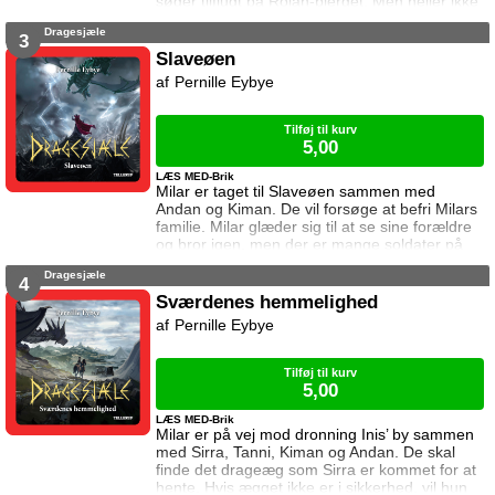
søger tilflugt på Rolan-bjerget. Men heller ikke
der er han i sikkerhed. Dronningens mænd
Dragesjæle
leder efter den sorte drage som skjuler sig på
3
bjerget. Kan Milar beskytte den?
Slaveøen
Pernille Eybye
Tilføj til kurv
5,00
LÆS MED-Brik
Milar er taget til Slaveøen sammen med
Andan og Kiman. De vil forsøge at befri Milars
familie. Milar glæder sig til at se sine forældre
og bror igen, men der er mange soldater på
Slaveøen. De må være forsigtige hvis det skal
Dragesjæle
lykkes dem alle at slippe væk.
4
Sværdenes hemmelighed
Pernille Eybye
Tilføj til kurv
5,00
LÆS MED-Brik
Milar er på vej mod dronning Inis’ by sammen
med Sirra, Tanni, Kiman og Andan. De skal
finde det drageæg som Sirra er kommet for at
hente. Hvis ægget ikke er i sikkerhed, vil hun