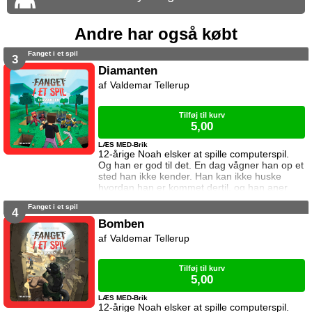
Andre har også købt
Fanget i et spil
3
Diamanten
Valdemar Tellerup
Tilføj til kurv
5,00
LÆS MED-Brik
12-årige Noah elsker at spille computerspil.
Og han er god til det. En dag vågner han op et
sted han ikke kender. Han kan ikke huske
hvordan han er kommet dertil, og han aner
ikke hvordan han kommer hjem igen. Den
Fanget i et spil
eneste hjælp han får, er et ur som skriver
4
beskeder til ham. I denne bog vil uret have
Bomben
ham til at finde en diamant i en verden fyldt
Valdemar Tellerup
med monstre. Kan Noah det? Og hvad sker
der hvis det mislykkes? Diamanten er
Tilføj til kurv
5,00
LÆS MED-Brik
12-årige Noah elsker at spille computerspil.