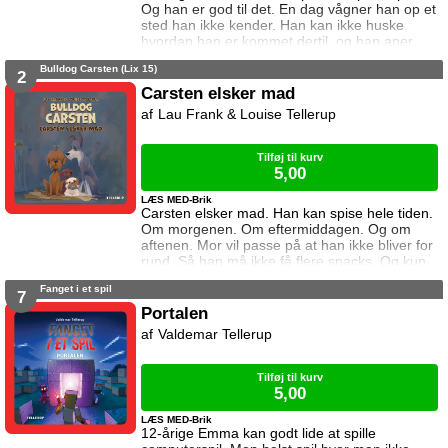
Og han er god til det. En dag vågner han op et
sted han ikke kender. Han kan ikke huske
hvordan han er kommet dertil, og han aner
ikke hvordan han kommer hjem igen. Den
Bulldog Carsten (Lix 15)
eneste hjælp han får, er et ur som skriver
2
beskeder til ham. I denne bog vil uret have
Carsten elsker mad
ham til bekæmpe terrorister. Kan Noah det?
Lau Frank & Louise Tellerup
Og hvad sker der hvis det mislykkes? Bomben
er fjerde bind i serien Fanget i et
Tilføj til kurv
5,00
LÆS MED-Brik
Carsten elsker mad. Han kan spise hele tiden.
Om morgenen. Om eftermiddagen. Og om
aftenen. Mor vil passe på at han ikke bliver for
rund. Så han må ikke få flere snacks. Og kun
en smule mad. Carsten bliver sur på mor. Han
Fanget i et spil
vil finde et nyt sted at bo. a
7
href="https://tellerup.com/bog/4914/"Denne
Portalen
titel findes også i LIX 8!/a
Valdemar Tellerup
Tilføj til kurv
5,00
LÆS MED-Brik
12-årige Emma kan godt lide at spille