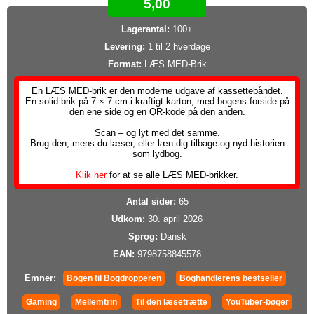
5,00
Lagerantal:
100+
Levering:
1 til 2 hverdage
Format:
LÆS MED-Brik
En LÆS MED-brik er den moderne udgave af kassettebåndet.
En solid brik på 7 × 7 cm i kraftigt karton, med bogens forside på
den ene side og en QR-kode på den anden.
Scan – og lyt med det samme.
Brug den, mens du læser, eller læn dig tilbage og nyd historien
som lydbog.
Klik her
for at se alle LÆS MED-brikker.
Antal sider:
65
Udkom:
30. april 2026
Sprog:
Dansk
EAN:
9798758845578
Emner:
Bogen til Bogdropperen
Boghandlerens bestseller
Gaming
Mellemtrin
Til den læsetrætte
YouTuber-bøger