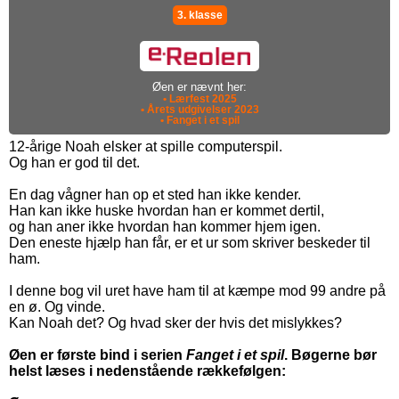
3. klasse
Øen er nævnt her:
• Lærfest 2025
• Årets udgivelser 2023
• Fanget i et spil
12-årige Noah elsker at spille computerspil.
Og han er god til det.
En dag vågner han op et sted han ikke kender.
Han kan ikke huske hvordan han er kommet dertil,
og han aner ikke hvordan han kommer hjem igen.
Den eneste hjælp han får, er et ur som skriver beskeder til
ham.
I denne bog vil uret have ham til at kæmpe mod 99 andre på
en ø. Og vinde.
Kan Noah det? Og hvad sker der hvis det mislykkes?
Øen er første bind i serien
Fanget i et spil
. Bøgerne bør
helst læses i nedenstående rækkefølgen: