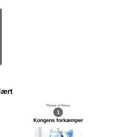
lært
Throne of Glass
1
Kongens forkæmper