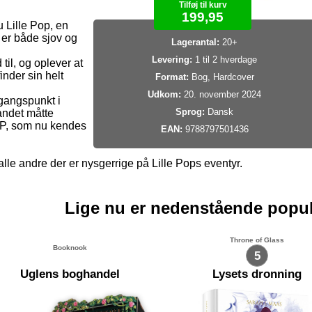
Tilføj til kurv
199,95
 Lille Pop, en
r er både sjov og
Lagerantal:
20+
Levering:
1 til 2 hverdage
til, og oplever at
nder sin helt
Format:
Bog, Hardcover
Udkom:
20. november 2024
udgangspunkt i
Sprog:
Dansk
andet måtte
P, som nu kendes
EAN:
9788797501436
 alle andre der er nysgerrige på Lille Pops eventyr.
Lige nu er nedenstående popu
Throne of Glass
Booknook
5
Uglens boghandel
Lysets dronning