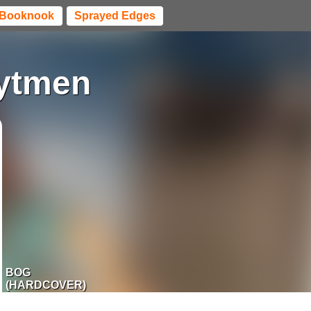
Booknook
Sprayed Edges
Rytmen
BOG
(HARDCOVER)