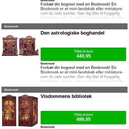
Booknook
Forkæl din bogreol med en Booknook! En
Booknook er et mini-landskab eller miniature-
rum du selv samler. Gør dig klar til hyggelig
fordybelse, når du del for del indretter det lille
rum med de fineste detaljer. Med lukkede
Booknook
sider passer booknooks perfekt til bogreolen,
og med det indbyggede lys, pynter den også i
Den astrologiske boghandel
mørke. Samlet størrelse: 17 cm høj, 11,5 cm
bred og 10 cm dyb. Vejledning medfølger (kun
på engelsk). Lim og batteri
Tilføj til kurv
449,95
Booknook
Forkæl din bogreol med en Booknook! En
Booknook er et mini-landskab eller miniature-
rum du selv samler. Gør dig klar til hyggelig
fordybelse, når du del for del indretter det lille
rum med de fineste detaljer. Med lukkede
Booknook
sider passer booknooks perfekt til bogreolen,
og med det indbyggede lys, pynter den også i
Visdommens bibliotek
mørke. Samlet størrelse: 18 cm høj, 16 cm
bred og 15,5 cm dyb. Vejledning medfølger
(kun på engelsk). Lim og batter
Tilføj til kurv
499,95
Booknook