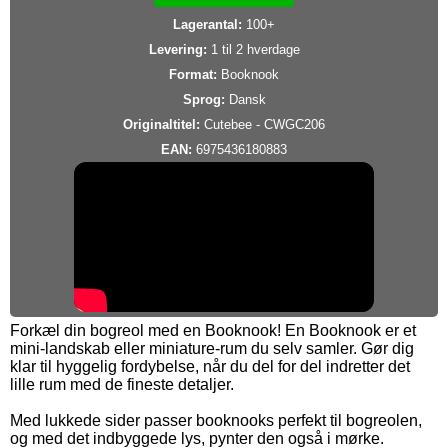
Lagerantal:
100+
Levering:
1 til 2 hverdage
Format:
Booknook
Sprog:
Dansk
Originaltitel:
Cutebee - CWGC206
EAN:
6975436180883
Forkæl din bogreol med en Booknook! En Booknook er et
mini-landskab eller miniature-rum du selv samler. Gør dig
klar til hyggelig fordybelse, når du del for del indretter det
lille rum med de fineste detaljer.
Med lukkede sider passer booknooks perfekt til bogreolen,
og med det indbyggede lys, pynter den også i mørke.