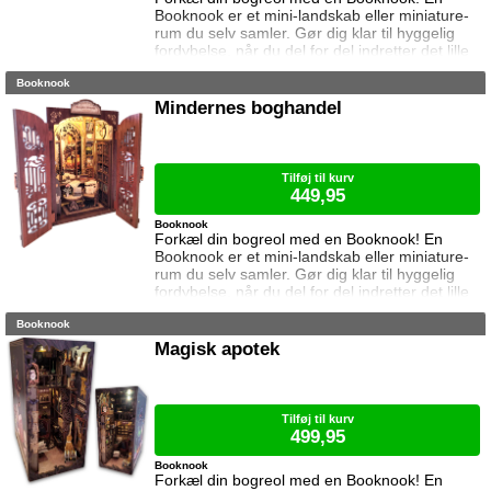
Booknook er et mini-landskab eller miniature-
rum du selv samler. Gør dig klar til hyggelig
fordybelse, når du del for del indretter det lille
rum med de fineste detaljer. Med lukkede
Booknook
sider passer booknooks perfekt til bogreolen,
og med det indbyggede lys, pynter den også i
Mindernes boghandel
mørke. Samlet størrelse: 20,4 cm høj, 12,1 cm
bred og 10,3 cm dyb. Vejledning medfølger
(kun på engelsk). Lim og ba
Tilføj til kurv
449,95
Booknook
Forkæl din bogreol med en Booknook! En
Booknook er et mini-landskab eller miniature-
rum du selv samler. Gør dig klar til hyggelig
fordybelse, når du del for del indretter det lille
rum med de fineste detaljer. Med lukkede
Booknook
sider passer booknooks perfekt til bogreolen,
og med det indbyggede lys, pynter den også i
Magisk apotek
mørke. I denne booknook besøger vi
Mindernes boghandel, med dekorative
dobbeltdøre der kan åbnes og lukkes. Samlet
Tilføj til kurv
499,95
Booknook
Forkæl din bogreol med en Booknook! En