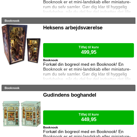
Booknook er et mini-landskab eller miniature-
rum du selv samler. Gør dig klar til hyggelig
fordybelse, når du del for del indretter det lille
rum med de fineste detaljer. Med lukkede
Booknook
sider passer booknooks perfekt til bogreolen,
og med det indbyggede lys, pynter den også i
Heksens arbejdsværelse
mørke. I denne booknook kigger vi ind hos det
magiske apotek. Samlet størrelse: 23 cm høj,
11 cm bred og 18 cm dyb.
Tilføj til kurv
499,95
Booknook
Forkæl din bogreol med en Booknook! En
Booknook er et mini-landskab eller miniature-
rum du selv samler. Gør dig klar til hyggelig
fordybelse, når du del for del indretter det lille
rum med de fineste detaljer. Med lukkede
Booknook
sider passer booknooks perfekt til bogreolen,
og med det indbyggede lys, pynter den også i
Gudindens boghandel
mørke. I denne booknook besøger vi heksens
arbejdsværelse. Samlet størrelse: 23 cm høj,
11 cm bred og 18 cm dyb. A
Tilføj til kurv
449,95
Booknook
Forkæl din bogreol med en Booknook! En
Booknook er et mini-landskab eller miniature-