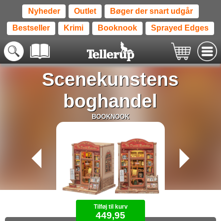
Nyheder
Outlet
Bøger der snart udgår
Bestseller
Krimi
Booknook
Sprayed Edges
Scenekunstens
boghandel
BOOKNOOK
Tilføj til kurv
449,95