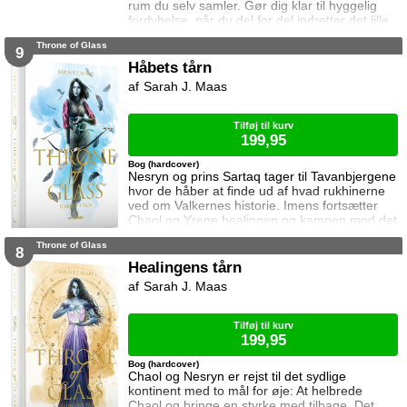
rum du selv samler. Gør dig klar til hyggelig
fordybelse, når du del for del indretter det lille
rum med de fineste detaljer. Med lukkede
Throne of Glass
sider passer booknooks perfekt til bogreolen,
9
og med det indbyggede lys, pynter den også i
Håbets tårn
mørke. I denne booknook byder den
Sarah J. Maas
charmerende bogdrage os på en læskende
eliksir og en pause fra magistudierne. Saml
Tilføj til kurv
199,95
Bog (hardcover)
Nesryn og prins Sartaq tager til Tavanbjergene
hvor de håber at finde ud af hvad rukhinerne
ved om Valkernes historie. Imens fortsætter
Chaol og Yrene healingen og kampen mod det
mystiske mørke som lurer inden i ham. Men
Throne of Glass
tiden er ved at rinde ud hvis de skal hjælpe
8
deres venner derhjemme.
Healingens tårn
Sarah J. Maas
Tilføj til kurv
199,95
Bog (hardcover)
Chaol og Nesryn er rejst til det sydlige
kontinent med to mål for øje: At helbrede
Chaol og bringe en styrke med tilbage. Det