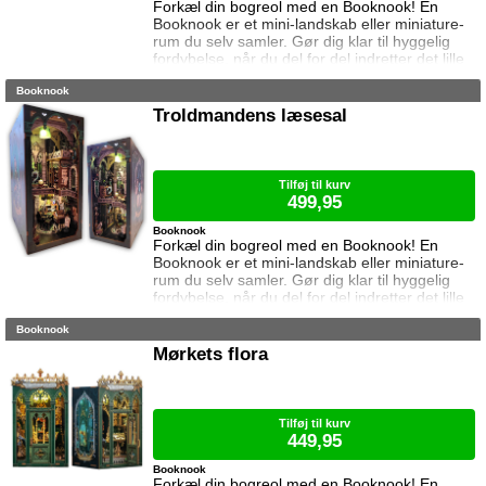
Forkæl din bogreol med en Booknook! En
Booknook er et mini-landskab eller miniature-
rum du selv samler. Gør dig klar til hyggelig
fordybelse, når du del for del indretter det lille
rum med de fineste detaljer. Med lukkede
Booknook
sider passer booknooks perfekt til bogreolen,
og med det indbyggede lys, pynter den også i
Troldmandens læsesal
mørke. Samlet størrelse: 23 cm høj, 11 cm
bred og 18 cm dyb. Vejledning medfølger (kun
på engelsk). Lim og batterie
Tilføj til kurv
499,95
Booknook
Forkæl din bogreol med en Booknook! En
Booknook er et mini-landskab eller miniature-
rum du selv samler. Gør dig klar til hyggelig
fordybelse, når du del for del indretter det lille
rum med de fineste detaljer. Med lukkede
Booknook
sider passer booknooks perfekt til bogreolen,
og med det indbyggede lys, pynter den også i
Mørkets flora
mørke. I denne booknook besøger vi
troldmandens mystiske læsesal, pakket med
magiske besværgelser, forbudte bøger og
hem
Tilføj til kurv
449,95
Booknook
Forkæl din bogreol med en Booknook! En