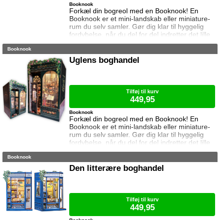
Booknook
Forkæl din bogreol med en Booknook! En
Booknook er et mini-landskab eller miniature-
rum du selv samler. Gør dig klar til hyggelig
fordybelse, når du del for del indretter det lille
rum med de fineste detaljer. Med lukkede
Booknook
sider passer booknooks perfekt til bogreolen,
og med det indbyggede lys, pynter den også i
Uglens boghandel
mørke. Samlet størrelse: 19,1 cm høj, 15,5 cm
bred og 16,3 cm dyb. Vejledning medfølger
(kun på engelsk). Lim og bat
Tilføj til kurv
449,95
Booknook
Forkæl din bogreol med en Booknook! En
Booknook er et mini-landskab eller miniature-
rum du selv samler. Gør dig klar til hyggelig
fordybelse, når du del for del indretter det lille
rum med de fineste detaljer. Med lukkede
Booknook
sider passer booknooks perfekt til bogreolen,
og med det indbyggede lys, pynter den også i
Den litterære boghandel
mørke. I denne booknook går døren op og i til
uglens charmerende lille boghandel, som med
garanti har lige den bog du ik
Tilføj til kurv
449,95