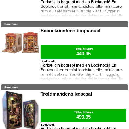
Forkæl din bogreol med en Booknook! En
Booknook er et mini-landskab eller miniature-
rum du selv samler. Gør dig klar til hyggelig
fordybelse, når du del for del indretter det lille
rum med de fineste detaljer. Med lukkede
Booknook
sider passer booknooks perfekt til bogreolen,
og med det indbyggede lys, pynter den også i
Scenekunstens boghandel
mørke. Samlet størrelse: 20,4 cm høj, 12,1 cm
bred og 10,3 cm dyb. Vejledning medfølger
(kun på engelsk). Lim og ba
Tilføj til kurv
449,95
Booknook
Forkæl din bogreol med en Booknook! En
Booknook er et mini-landskab eller miniature-
rum du selv samler. Gør dig klar til hyggelig
fordybelse, når du del for del indretter det lille
rum med de fineste detaljer. Med lukkede
Booknook
sider passer booknooks perfekt til bogreolen,
og med det indbyggede lys, pynter den også i
Troldmandens læsesal
mørke. Samlet størrelse: 18 cm høj, 15,5 cm
bred og 16 cm dyb. Vejledning medfølger (kun
på engelsk). Lim og batteri
Tilføj til kurv
499,95
Booknook
Forkæl din bogreol med en Booknook! En