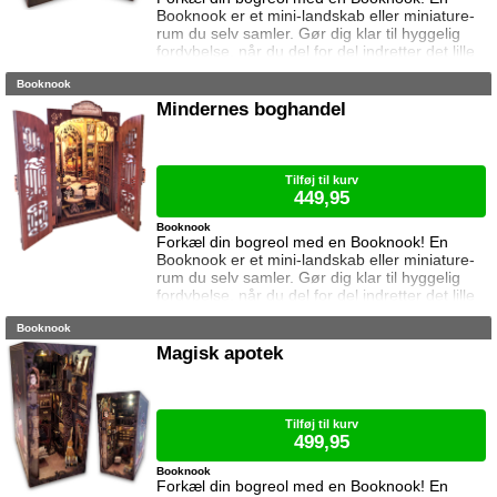
Booknook er et mini-landskab eller miniature-
rum du selv samler. Gør dig klar til hyggelig
fordybelse, når du del for del indretter det lille
rum med de fineste detaljer. Med lukkede
Booknook
sider passer booknooks perfekt til bogreolen,
og med det indbyggede lys, pynter den også i
Mindernes boghandel
mørke. I denne booknook besøger vi
troldmandens mystiske læsesal, pakket med
magiske besværgelser, forbudte bøger og
hem
Tilføj til kurv
449,95
Booknook
Forkæl din bogreol med en Booknook! En
Booknook er et mini-landskab eller miniature-
rum du selv samler. Gør dig klar til hyggelig
fordybelse, når du del for del indretter det lille
rum med de fineste detaljer. Med lukkede
Booknook
sider passer booknooks perfekt til bogreolen,
og med det indbyggede lys, pynter den også i
Magisk apotek
mørke. I denne booknook besøger vi
Mindernes boghandel, med dekorative
dobbeltdøre der kan åbnes og lukkes. Samlet
Tilføj til kurv
499,95
Booknook
Forkæl din bogreol med en Booknook! En