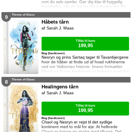
rum du selv samler. Gør dig klar til hyggelig
fordybelse, når du del for del indretter det lille
rum med de fineste detaljer. Med lukkede
Throne of Glass
sider passer booknooks perfekt til bogreolen,
9
og med det indbyggede lys, pynter den også i
Håbets tårn
mørke. I denne booknook byder den
Sarah J. Maas
charmerende bogdrage os på en læskende
eliksir og en pause fra magistudierne. Saml
Tilføj til kurv
199,95
Bog (hardcover)
Nesryn og prins Sartaq tager til Tavanbjergene
hvor de håber at finde ud af hvad rukhinerne
ved om Valkernes historie. Imens fortsætter
Chaol og Yrene healingen og kampen mod det
mystiske mørke som lurer inden i ham. Men
Throne of Glass
tiden er ved at rinde ud hvis de skal hjælpe
8
deres venner derhjemme.
Healingens tårn
Sarah J. Maas
Tilføj til kurv
199,95
Bog (hardcover)
Chaol og Nesryn er rejst til det sydlige
kontinent med to mål for øje: At helbrede
Chaol og bringe en styrke med tilbage. Det