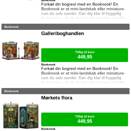
Booknook
Forkæl din bogreol med en Booknook! En
Booknook er et mini-landskab eller miniature-
rum du selv samler. Gør dig klar til hyggelig
fordybelse, når du del for del indretter det lille
rum med de fineste detaljer. Med lukkede
Booknook
sider passer booknooks perfekt til bogreolen,
og med det indbyggede lys, pynter den også i
Galleriboghandlen
mørke. Samlet størrelse: 23 cm høj, 11 cm
bred og 18 cm dyb. Vejledning medfølger (kun
på engelsk). Lim og batterie
Tilføj til kurv
449,95
Booknook
Forkæl din bogreol med en Booknook! En
Booknook er et mini-landskab eller miniature-
rum du selv samler. Gør dig klar til hyggelig
fordybelse, når du del for del indretter det lille
rum med de fineste detaljer. Med lukkede
Booknook
sider passer booknooks perfekt til bogreolen,
og med det indbyggede lys, pynter den også i
Mørkets flora
mørke. Samlet størrelse: 19,1 cm høj, 15,5 cm
bred og 16,3 cm dyb. Vejledning medfølger
(kun på engelsk). Lim og bat
Tilføj til kurv
449,95
Booknook