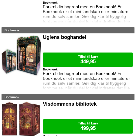
Booknook
Forkæl din bogreol med en Booknook! En
Booknook er et mini-landskab eller miniature-
rum du selv samler. Gør dig klar til hyggelig
fordybelse, når du del for del indretter det lille
rum med de fineste detaljer. Med lukkede
Booknook
sider passer booknooks perfekt til bogreolen,
og med det indbyggede lys, pynter den også i
Uglens boghandel
mørke. Samlet størrelse: 17 cm høj, 11,5 cm
bred og 10 cm dyb. Vejledning medfølger (kun
på engelsk). Lim og batteri
Tilføj til kurv
449,95
Booknook
Forkæl din bogreol med en Booknook! En
Booknook er et mini-landskab eller miniature-
rum du selv samler. Gør dig klar til hyggelig
fordybelse, når du del for del indretter det lille
rum med de fineste detaljer. Med lukkede
Booknook
sider passer booknooks perfekt til bogreolen,
og med det indbyggede lys, pynter den også i
Visdommens bibliotek
mørke. I denne booknook går døren op og i til
uglens charmerende lille boghandel, som med
garanti har lige den bog du ik
Tilføj til kurv
499,95