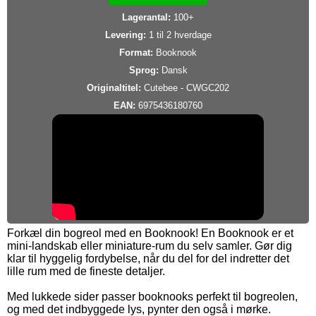
Lagerantal:
100+
Levering:
1 til 2 hverdage
Format:
Booknook
Sprog:
Dansk
Originaltitel:
Cutebee - CWGC202
EAN:
6975436180760
Forkæl din bogreol med en Booknook! En Booknook er et
mini-landskab eller miniature-rum du selv samler. Gør dig
klar til hyggelig fordybelse, når du del for del indretter det
lille rum med de fineste detaljer.
Med lukkede sider passer booknooks perfekt til bogreolen,
og med det indbyggede lys, pynter den også i mørke.