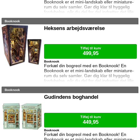
Booknook er et mini-landskab eller miniature-
rum du selv samler. Gør dig klar til hyggelig
fordybelse, når du del for del indretter det lille
rum med de fineste detaljer. Med lukkede
Booknook
sider passer booknooks perfekt til bogreolen,
og med det indbyggede lys, pynter den også i
Heksens arbejdsværelse
mørke. I denne booknook kigger vi ind hos det
magiske apotek. Samlet størrelse: 23 cm høj,
11 cm bred og 18 cm dyb.
Tilføj til kurv
499,95
Booknook
Forkæl din bogreol med en Booknook! En
Booknook er et mini-landskab eller miniature-
rum du selv samler. Gør dig klar til hyggelig
fordybelse, når du del for del indretter det lille
rum med de fineste detaljer. Med lukkede
Booknook
sider passer booknooks perfekt til bogreolen,
og med det indbyggede lys, pynter den også i
Gudindens boghandel
mørke. I denne booknook besøger vi heksens
arbejdsværelse. Samlet størrelse: 23 cm høj,
11 cm bred og 18 cm dyb. A
Tilføj til kurv
449,95
Booknook
Forkæl din bogreol med en Booknook! En
Booknook er et mini-landskab eller miniature-