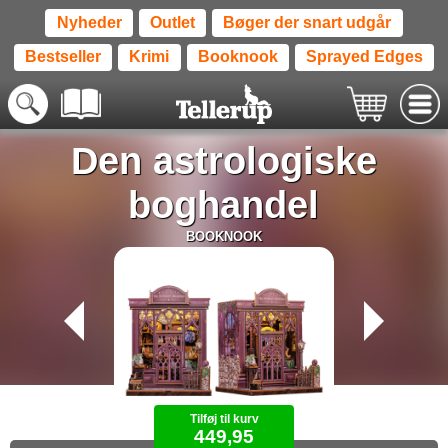
Nyheder
Outlet
Bøger der snart udgår
Bestseller
Krimi
Booknook
Sprayed Edges
Den astrologiske
boghandel
BOOKNOOK
Tilføj til kurv
449,95