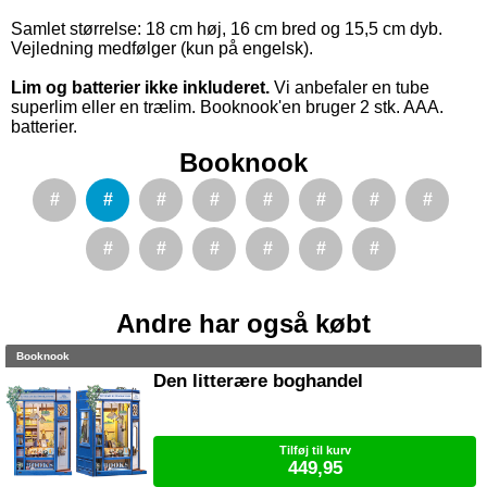
Samlet størrelse: 18 cm høj, 16 cm bred og 15,5 cm dyb.
Vejledning medfølger (kun på engelsk).
Lim og batterier ikke inkluderet.
Vi anbefaler en tube
superlim eller en trælim. Booknook'en bruger 2 stk. AAA.
batterier.
Booknook
#
#
#
#
#
#
#
#
#
#
#
#
#
#
Andre har også købt
Booknook
Den litterære boghandel
Tilføj til kurv
449,95