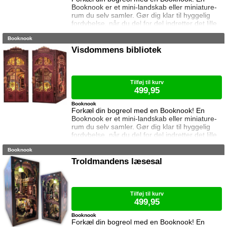
Booknook er et mini-landskab eller miniature-
rum du selv samler. Gør dig klar til hyggelig
fordybelse, når du del for del indretter det lille
rum med de fineste detaljer. Med lukkede
Booknook
sider passer booknooks perfekt til bogreolen,
og med det indbyggede lys, pynter den også i
Visdommens bibliotek
mørke. Samlet størrelse: 18 cm høj, 15,5 cm
bred og 16 cm dyb. Vejledning medfølger (kun
på engelsk). Lim og batteri
Tilføj til kurv
499,95
Booknook
Forkæl din bogreol med en Booknook! En
Booknook er et mini-landskab eller miniature-
rum du selv samler. Gør dig klar til hyggelig
fordybelse, når du del for del indretter det lille
rum med de fineste detaljer. Med lukkede
Booknook
sider passer booknooks perfekt til bogreolen,
og med det indbyggede lys, pynter den også i
Troldmandens læsesal
mørke. Samlet størrelse: 23 cm høj, 11 cm
bred og 18 cm dyb. Vejledning medfølger (kun
på engelsk). Lim og batterie
Tilføj til kurv
499,95
Booknook
Forkæl din bogreol med en Booknook! En