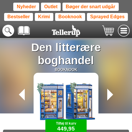
Nyheder
Outlet
Bøger der snart udgår
Bestseller
Krimi
Booknook
Sprayed Edges
Den litterære
boghandel
BOOKNOOK
Tilføj til kurv
449,95