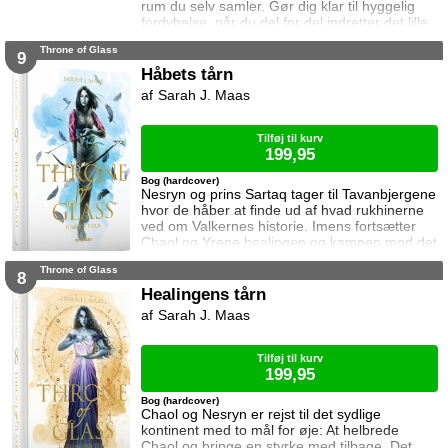
rum du selv samler. Gør dig klar til hyggelig
fordybelse, når du del for del indretter det lille
rum med de fineste detaljer. Med lukkede
Throne of Glass
sider passer booknooks perfekt til bogreolen,
9
og med det indbyggede lys, pynter den også i
Håbets tårn
mørke. I denne booknook byder den
Sarah J. Maas
charmerende bogdrage os på en læskende
eliksir og en pause fra magistudierne. Saml
Tilføj til kurv
199,95
Bog (hardcover)
Nesryn og prins Sartaq tager til Tavanbjergene
hvor de håber at finde ud af hvad rukhinerne
ved om Valkernes historie. Imens fortsætter
Chaol og Yrene healingen og kampen mod det
mystiske mørke som lurer inden i ham. Men
Throne of Glass
tiden er ved at rinde ud hvis de skal hjælpe
8
deres venner derhjemme.
Healingens tårn
Sarah J. Maas
Tilføj til kurv
199,95
Bog (hardcover)
Chaol og Nesryn er rejst til det sydlige
kontinent med to mål for øje: At helbrede
Chaol og bringe en styrke med tilbage. Det