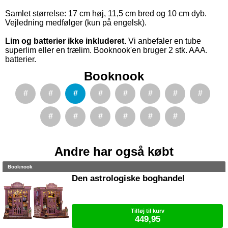
Samlet størrelse: 17 cm høj, 11,5 cm bred og 10 cm dyb.
Vejledning medfølger (kun på engelsk).
Lim og batterier ikke inkluderet.
Vi anbefaler en tube
superlim eller en trælim. Booknook'en bruger 2 stk. AAA.
batterier.
Booknook
#
#
#
#
#
#
#
#
#
#
#
#
#
#
Andre har også købt
Booknook
Den astrologiske boghandel
Tilføj til kurv
449,95