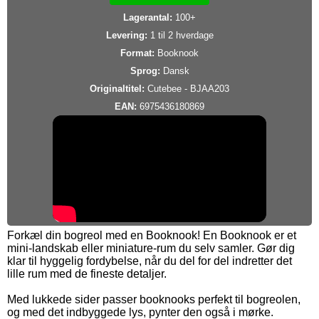
Lagerantal:
100+
Levering:
1 til 2 hverdage
Format:
Booknook
Sprog:
Dansk
Originaltitel:
Cutebee - BJAA203
EAN:
6975436180869
Forkæl din bogreol med en Booknook! En Booknook er et
mini-landskab eller miniature-rum du selv samler. Gør dig
klar til hyggelig fordybelse, når du del for del indretter det
lille rum med de fineste detaljer.
Med lukkede sider passer booknooks perfekt til bogreolen,
og med det indbyggede lys, pynter den også i mørke.