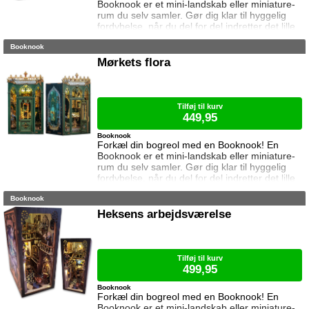
Booknook er et mini-landskab eller miniature-
rum du selv samler. Gør dig klar til hyggelig
fordybelse, når du del for del indretter det lille
rum med de fineste detaljer. Med lukkede
Booknook
sider passer booknooks perfekt til bogreolen,
og med det indbyggede lys, pynter den også i
Mørkets flora
mørke. I denne booknook besøger vi
troldmandens mystiske læsesal, pakket med
magiske besværgelser, forbudte bøger og
hem
Tilføj til kurv
449,95
Booknook
Forkæl din bogreol med en Booknook! En
Booknook er et mini-landskab eller miniature-
rum du selv samler. Gør dig klar til hyggelig
fordybelse, når du del for del indretter det lille
rum med de fineste detaljer. Med lukkede
Booknook
sider passer booknooks perfekt til bogreolen,
og med det indbyggede lys, pynter den også i
Heksens arbejdsværelse
mørke. Samlet størrelse: 20,4 cm høj, 12,1 cm
bred og 10,3 cm dyb. Vejledning medfølger
(kun på engelsk). Lim og ba
Tilføj til kurv
499,95
Booknook
Forkæl din bogreol med en Booknook! En
Booknook er et mini-landskab eller miniature-