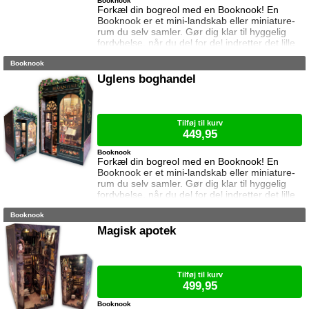
Booknook
Forkæl din bogreol med en Booknook! En
Booknook er et mini-landskab eller miniature-
rum du selv samler. Gør dig klar til hyggelig
fordybelse, når du del for del indretter det lille
rum med de fineste detaljer. Med lukkede
Booknook
sider passer booknooks perfekt til bogreolen,
og med det indbyggede lys, pynter den også i
Uglens boghandel
mørke. Samlet størrelse: 19,1 cm høj, 15,5 cm
bred og 16,3 cm dyb. Vejledning medfølger
(kun på engelsk). Lim og bat
Tilføj til kurv
449,95
Booknook
Forkæl din bogreol med en Booknook! En
Booknook er et mini-landskab eller miniature-
rum du selv samler. Gør dig klar til hyggelig
fordybelse, når du del for del indretter det lille
rum med de fineste detaljer. Med lukkede
Booknook
sider passer booknooks perfekt til bogreolen,
og med det indbyggede lys, pynter den også i
Magisk apotek
mørke. I denne booknook går døren op og i til
uglens charmerende lille boghandel, som med
garanti har lige den bog du ik
Tilføj til kurv
499,95
Booknook