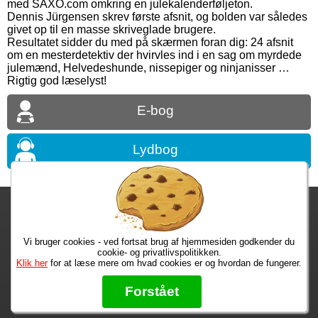
med SAXO.com omkring en julekalenderføljeton.
Dennis Jürgensen skrev første afsnit, og bolden var således
givet op til en masse skriveglade brugere.
Resultatet sidder du med på skærmen foran dig: 24 afsnit
om en mesterdetektiv der hvirvles ind i en sag om myrdede
julemænd, Helvedeshunde, nissepiger og ninjanisser …
Rigtig god læselyst!
E-bog
Lydbog
Fragtgebyret er DKK 59,95 • Fragtgebyret bortfalder ved køb over
DKK 299,00
Vi bruger cookies - ved fortsat brug af hjemmesiden godkender du
Bestiller du i dag, har du dine varer på tirsdag!
cookie- og privatlivspolitikken.
Klik her
for at læse mere om hvad cookies er og hvordan de fungerer.
Max 50 kr.
Bøger til en 🐕
★★★★★
Forstået
Læs hvad vores kunder siger om os på Trustpilot