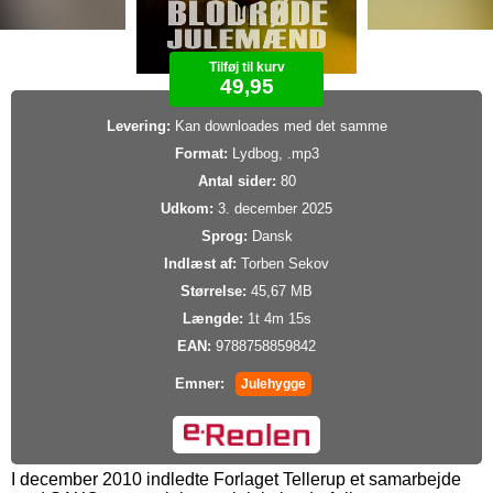
Tilføj til kurv
49,95
Levering:
Kan downloades med det samme
Format:
Lydbog, .mp3
Antal sider:
80
Udkom:
3. december 2025
Sprog:
Dansk
Indlæst af:
Torben Sekov
Størrelse:
45,67 MB
Længde:
1t 4m 15s
EAN:
9788758859842
Emner:
Julehygge
I december 2010 indledte Forlaget Tellerup et samarbejde