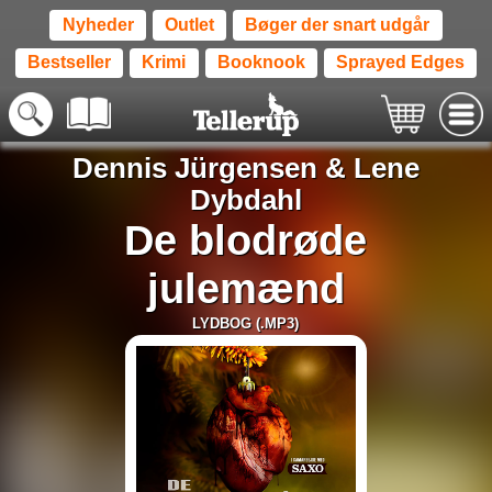
Nyheder
Outlet
Bøger der snart udgår
Bestseller
Krimi
Booknook
Sprayed Edges
Dennis Jürgensen
&
Lene
Dybdahl
De blodrøde
julemænd
LYDBOG (.MP3)