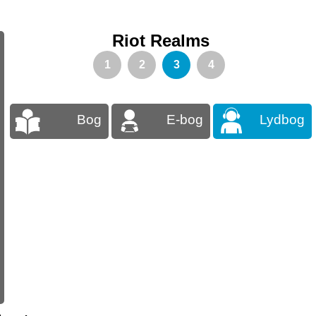
Riot Realms
1
2
3
4
Bog
E-bog
Lydbog