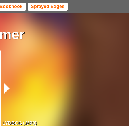
Booknook
Sprayed Edges
mmer
LYDBOG (.MP3)