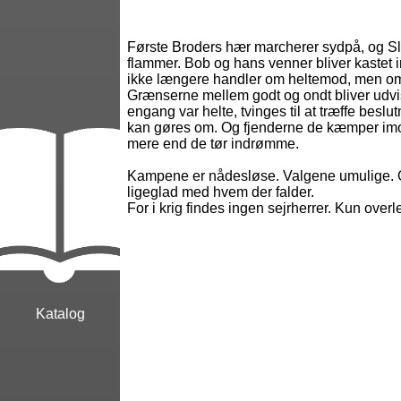
Første Broders hær marcherer sydpå, og Sle
flammer. Bob og hans venner bliver kastet in
ikke længere handler om heltemod, men om
Grænserne mellem godt og ondt bliver udv
engang var helte, tvinges til at træffe beslu
kan gøres om. Og fjenderne de kæmper imo
mere end de tør indrømme.
Kampene er nådesløse. Valgene umulige.
ligeglad med hvem der falder.
For i krig findes ingen sejrherrer. Kun over
Katalog