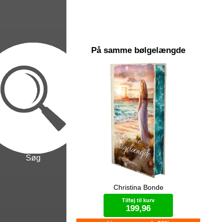
På samme bølgelængde
Søg
Christina Bonde
”Når to bølger med samme
Ael
bølgelængde mødes, kan de enten
mag
Tilføj til kurv
forstærke eller svække hinanden,
ska
199,96
afhængigt af den fase de er i.” ”Så
hv
hvilken fase er vi i?” ”Jeg tror vi er i
op