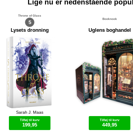
Lige nu er nedenstående popu
Throne of Glass
Booknook
5
Lysets dronning
Uglens boghandel
Sarah J. Maas
in arbejder på en plan om at sætte
Forkæl din bogreol med en
ien fri i Adarlan igen. Samtidig
Booknook! En Booknook er et m
Tilføj til kurv
Tilføj til kurv
l hun finde penge til en hær, og
landskab eller miniature-rum du
199,95
449,95
or finder man dem? Chaol har ikke
samler. Gør dig klar til hyggelig
givet håbet om at redde Dorian.
fordybelse, når du del for del in