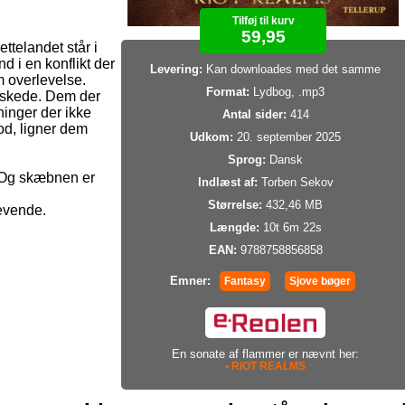
Tilføj til kurv
59,95
ttelandet står i
d i en konflikt der
Levering:
Kan downloades med det samme
 overlevelse.
Format:
Lydbog, .mp3
iskede. Dem der
tninger der ikke
Antal sider:
414
d, ligner dem
Udkom:
20. september 2025
Sprog:
Dansk
 Og skæbnen er
Indlæst af:
Torben Sekov
Størrelse:
432,46 MB
levende.
Længde:
10t 6m 22s
EAN:
9788758856858
Emner:
Fantasy
Sjove bøger
En sonate af flammer er nævnt her:
• RIOT REALMS