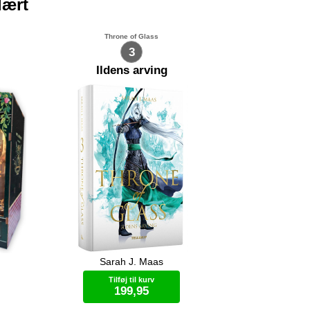
lært
Throne of Glass
3
Ildens arving
Sarah J. Maas
Celaena er ankommet til Wendlyn
ini-
hvor hun møder krigeren, Rowan.
Tilføj til kurv
 selv
Sammen med ham skal hun træne
199,95
sine evner hvis hun vil gøre sig håb
dretter
om at få hjælp. I Adarlan er Chaol ved