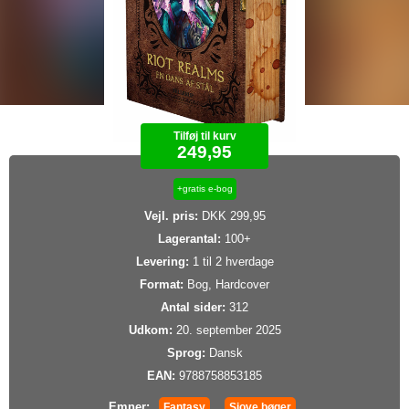
Tilføj til kurv
249,95
+gratis e-bog
Vejl. pris:
DKK 299,95
Lagerantal:
100+
Levering:
1 til 2 hverdage
Format:
Bog, Hardcover
Antal sider:
312
Udkom:
20. september 2025
Sprog:
Dansk
EAN:
9788758853185
Emner:
Fantasy
Sjove bøger