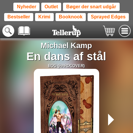
Nyheder
Outlet
Bøger der snart udgår
Bestseller
Krimi
Booknook
Sprayed Edges
Michael Kamp
En dans af stål
BOG (HARDCOVER)