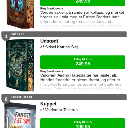
249,95
Bog (hardcover)
Verden vakler på randen af kollaps, og mørket
breder sig i takt med at Første Broders hær
efterlader ruiner og rædsel i sit kølvand.
Landsbyer hærges, alliancer bryder sammen,
og håbet bliver sværere at holde fast i. Bob og
Ildens ed
hans venner er spredt for alle vinde. De
1
kæmper stadig – for overlevelse, for hinanden,
Udstødt
for en verden der smuldrer mellem hænderne
Sidsel Katrine Slej
på dem. Alle veje fører mod nord. Mod én
sidste kamp.
Tilføj til kurv
249,95
Bog (hardcover)
Valkyrien Aislinn Hatesdatter har mistet alt.
Hendes forældre er blevet dræbt, og efter et
mislykket forsøg på forræderi imod gudernes
konge, Odin, er hun fordrevet til Midgård. Nu
står hun alene tilbage i det øde
Fanget i et spil
barndomshjem, på flugt fra fjender der er fast
8
besluttet på at dræbe hende. Da Aislinns
Kuppet
ægtemand, som hun blev tvunget til at gifte sig
Valdemar Tellerup
med i et arrangeret ægteskab, uventet redder
hende fra en dødbringende konfrontation, s
Tilføj til kurv
199,95