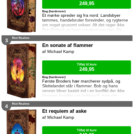
249,95
Bog (hardcover)
Et mørke spreder sig fra nord. Landsbyer
tømmes, handelsruter forsvinder, og rygterne
om noget grusomt vokser. Alt det rager ikke
Bob Rotleaf og hans rejsekammerater. De
fejrer deres seneste sejr i Guma Ha – med
Riot Realms
rigelige mængder mad, drikke og absolut
3
ingen planer om at kaste sig ud i flere
En sonate af flammer
livsfarlige situationer foreløbig. Men da en
Michael Kamp
gammel ven kalder på hjælp, er det slut med
sejrsøl og stegt vildsvin. Inden de ved af det,
er de på
Tilføj til kurv
249,95
Bog (hardcover)
Første Broders hær marcherer sydpå, og
Slettelandet står i flammer. Bob og hans
venner bliver kastet ind i en konflikt der ikke
længere handler om heltemod, men om
overlevelse. Grænserne mellem godt og ondt
Riot Realms
bliver udviskede. Dem der engang var helte,
4
tvinges til at træffe beslutninger der ikke kan
Et requiem af aske
gøres om. Og fjenderne de kæmper imod,
Michael Kamp
ligner dem mere end de tør indrømme.
Kampene er nådesløse. Valgene umulige. Og
skæbnen er ligeglad
Tilføj til kurv