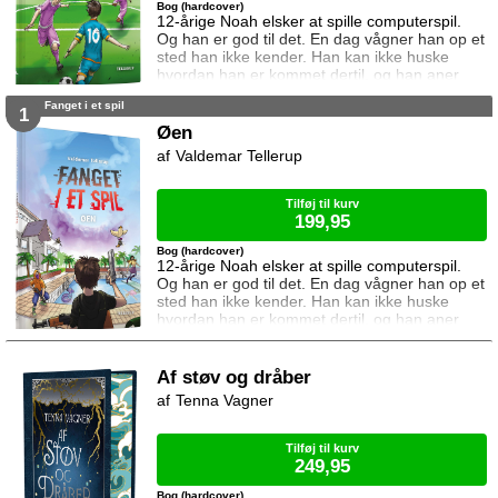
Bog (hardcover)
12-årige Noah elsker at spille computerspil.
Og han er god til det. En dag vågner han op et
sted han ikke kender. Han kan ikke huske
hvordan han er kommet dertil, og han aner
ikke hvordan han kommer hjem igen. Den
Fanget i et spil
eneste hjælp han får, er et ur som skriver
1
beskeder til ham. I denne bog vil uret have
Øen
ham til at spille en vigtig kamp. Kan Noah det?
Valdemar Tellerup
Og hvad sker der hvis det mislykkes? Kampen
er femte bind i serien Fanget i
Tilføj til kurv
199,95
Bog (hardcover)
12-årige Noah elsker at spille computerspil.
Og han er god til det. En dag vågner han op et
sted han ikke kender. Han kan ikke huske
hvordan han er kommet dertil, og han aner
ikke hvordan han kommer hjem igen. Den
eneste hjælp han får, er et ur som skriver
beskeder til ham. I denne bog vil uret have
Af støv og dråber
ham til at kæmpe mod 99 andre på en ø. Og
Tenna Vagner
vinde. Kan Noah det? Og hvad sker der hvis
det mislykkes? Øen er første bind i se
Tilføj til kurv
249,95
Bog (hardcover)