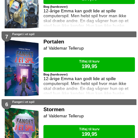
Bog (hardcover)
12-årige Emma kan godt lide at spille
computerspil. Men helst spil hvor man ikke
skal dræbe andre. En dag vågner hun op et
sted hun ikke kender. Hun kan ikke huske
hvordan hun er kommet dertil, og hun aner
Fanget i et spil
ikke hvordan hun kommer hjem igen. Den
7
eneste hjælp hun får, er et ur som skriver
Portalen
beskeder til hende. I denne bog vil uret have
Valdemar Tellerup
hende til at stjæle noget fra en bank. Kan
Emma det? Og hvad sker der hvis det
mislykkes? Ku
Tilføj til kurv
199,95
Bog (hardcover)
12-årige Emma kan godt lide at spille
computerspil. Men helst spil hvor man ikke
skal dræbe andre. En dag vågner hun op et
sted hun ikke kender. Hun kan ikke huske
hvordan hun er kommet dertil, og hun aner
Fanget i et spil
ikke hvordan hun kommer hjem igen. Den
6
eneste hjælp hun får, er et ur som skriver
Stormen
beskeder til hende. I denne bog vil uret have
Valdemar Tellerup
hende til at lave en portal i en verden fyldt
med monstre. Kan Emma det? Og hvad sker
der hvis
Tilføj til kurv
199,95