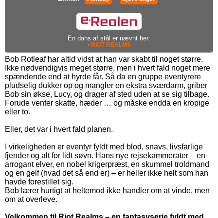
En dans af stål er nævnt her:
• RIOT REALMS
Bob Rotleaf har altid vidst at han var skabt til noget større.
Ikke nødvendigvis meget større, men i hvert fald noget mere
spændende end at hyrde får. Så da en gruppe eventyrere
pludselig dukker op og mangler en ekstra sværdarm, griber
Bob sin økse, Lucy, og drager af sted uden at se sig tilbage.
Forude venter skatte, hæder … og måske endda en kropige
eller to.
Eller, det var i hvert fald planen.
I virkeligheden er eventyr fyldt med blod, snavs, livsfarlige
fjender og alt for lidt søvn. Hans nye rejsekammerater – en
arrogant elver, en nobel krigerpræst, en skummel troldmand
og en gelf (hvad det så end er) – er heller ikke helt som han
havde forestillet sig.
Bob lærer hurtigt at heltemod ikke handler om at vinde, men
om at overleve.
Velkommen til Riot Realms – en fantasyserie fyldt med