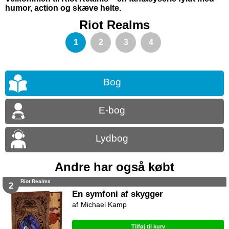
humor, action og skæve helte.
Riot Realms
1
2
3
4
Bog
E-bog
Lydbog
Andre har også købt
Riot Realms
2
En symfoni af skygger
Michael Kamp
Tilføj til kurv